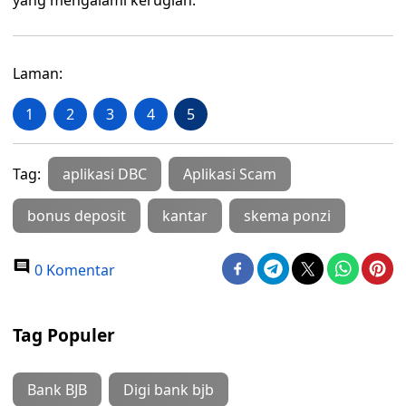
yang mengalami kerugian.
Laman:
1
2
3
4
5
Tag:
aplikasi DBC
Aplikasi Scam
bonus deposit
kantar
skema ponzi
0 Komentar
Tag Populer
Bank BJB
Digi bank bjb