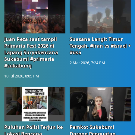
Juan Reza saat tampil
Suasana Langit Timur
Primaria Fest 2026 di
Tengah, #iran vs #israel +
Lapang Suryakencana
#usa
Sukabumi #primaria
2 Mar 2026, 7:24 PM
#sukabumj
10 Jul 2026, 8:05 PM
Puluhan Polisi Terjun ke
Pemkot Sukabumi
Lokasi Bencana
Dorong Penguatan