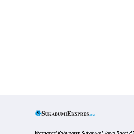
Warnasari
Kabupaten Sukabumi
,
Jawa Barat
4