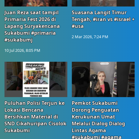
Juan Reza saat tampil
Suasana Langit Timur
Primaria Fest 2026 di
Tengah, #iran vs #israel +
Lapang Suryakencana
#usa
Sukabumi #primaria
2 Mar 2026, 7:24 PM
#sukabumj
10 Jul 2026, 8:05 PM
Puluhan Polisi Terjun ke
Pemkot Sukabumi
Lokasi Bencana
Dorong Penguatan
Bersihkan Material di
Kerukunan Umat
SND Cikahuripan Cisolok
Melalui Dialog Dialog
Sukabumi
Lintas Agama
#sukabumi #agama