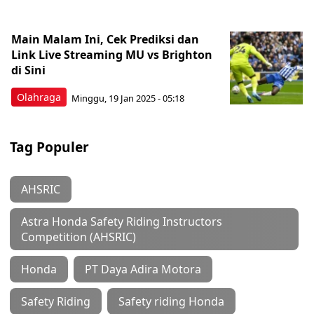
Main Malam Ini, Cek Prediksi dan
Link Live Streaming MU vs Brighton
di Sini
Olahraga
Minggu, 19 Jan 2025 - 05:18
Tag Populer
AHSRIC
Astra Honda Safety Riding Instructors
Competition (AHSRIC)
Honda
PT Daya Adira Motora
Safety Riding
Safety riding Honda