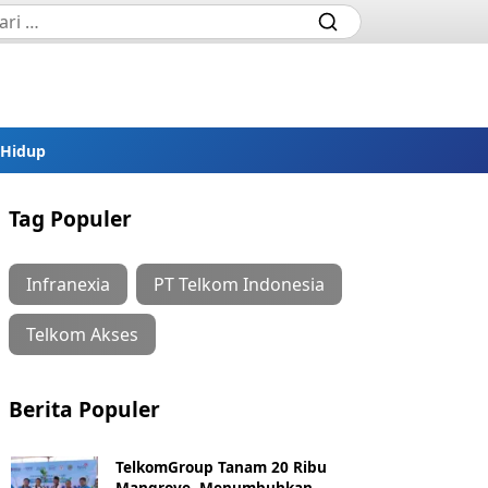
 Hidup
Tag Populer
Infranexia
PT Telkom Indonesia
Telkom Akses
Berita Populer
TelkomGroup Tanam 20 Ribu
Mangrove, Menumbuhkan