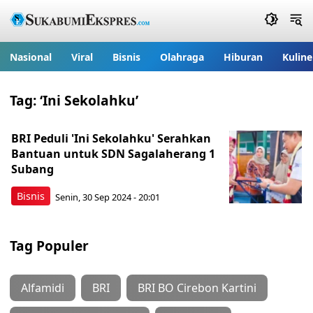
Nasional
Viral
Bisnis
Olahraga
Hiburan
Kuline
Tag:
‘Ini Sekolahku’
BRI Peduli 'Ini Sekolahku' Serahkan
Bantuan untuk SDN Sagalaherang 1
Subang
Bisnis
Senin, 30 Sep 2024 - 20:01
Tag Populer
Alfamidi
BRI
BRI BO Cirebon Kartini