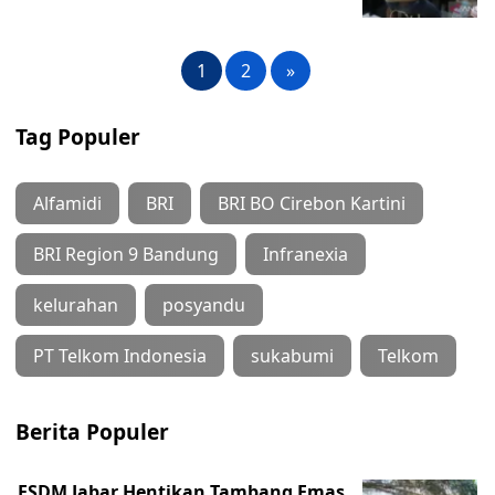
1
2
»
Tag Populer
Alfamidi
BRI
BRI BO Cirebon Kartini
BRI Region 9 Bandung
Infranexia
kelurahan
posyandu
PT Telkom Indonesia
sukabumi
Telkom
Berita Populer
ESDM Jabar Hentikan Tambang Emas