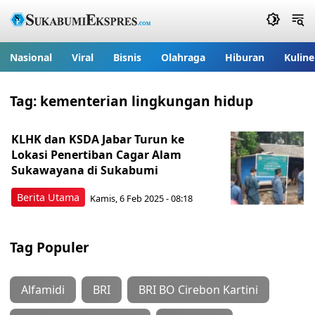
Nasional
Viral
Bisnis
Olahraga
Hiburan
Kuline
Tag:
kementerian lingkungan hidup
KLHK dan KSDA Jabar Turun ke
Lokasi Penertiban Cagar Alam
Sukawayana di Sukabumi
Berita Utama
Kamis, 6 Feb 2025 - 08:18
Tag Populer
Alfamidi
BRI
BRI BO Cirebon Kartini