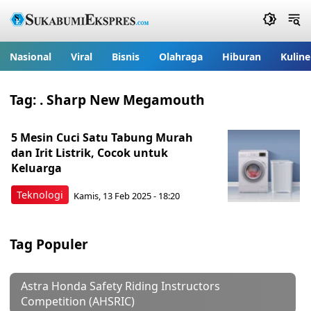
Nasional
Viral
Bisnis
Olahraga
Hiburan
Kuline
Tag:
. Sharp New Megamouth
5 Mesin Cuci Satu Tabung Murah
dan Irit Listrik, Cocok untuk
Keluarga
Teknologi
Kamis, 13 Feb 2025 - 18:20
Tag Populer
Astra Honda Safety Riding Instructors
Competition (AHSRIC)