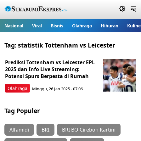
Nasional
Viral
Bisnis
Olahraga
Hiburan
Kuline
Tag:
statistik Tottenham vs Leicester
Prediksi Tottenham vs Leicester EPL
2025 dan Info Live Streaming:
Potensi Spurs Berpesta di Rumah
Olahraga
Minggu, 26 Jan 2025 - 07:06
Tag Populer
Alfamidi
BRI
BRI BO Cirebon Kartini