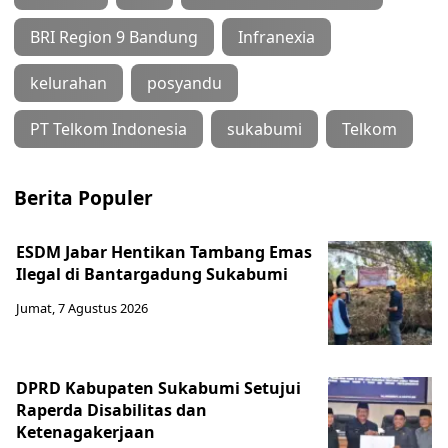
BRI Region 9 Bandung
Infranexia
kelurahan
posyandu
PT Telkom Indonesia
sukabumi
Telkom
Berita Populer
ESDM Jabar Hentikan Tambang Emas
Ilegal di Bantargadung Sukabumi
Jumat, 7 Agustus 2026
DPRD Kabupaten Sukabumi Setujui
Raperda Disabilitas dan
Ketenagakerjaan