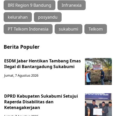
BRI Region 9 Bandung
Infranexia
kelurahan
posyandu
PT Telkom Indonesia
sukabumi
Telkom
Berita Populer
ESDM Jabar Hentikan Tambang Emas
Ilegal di Bantargadung Sukabumi
Jumat, 7 Agustus 2026
DPRD Kabupaten Sukabumi Setujui
Raperda Disabilitas dan
Ketenagakerjaan