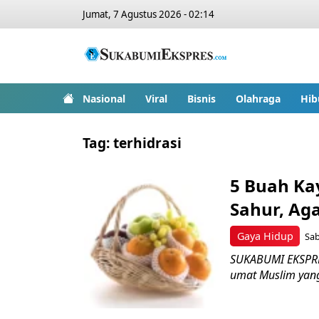
Jumat, 7 Agustus 2026 - 02:14
Nasional
Viral
Bisnis
Olahraga
Hib
Tag:
terhidrasi
5 Buah Ka
Sahur, Aga
Gaya Hidup
Sab
SUKABUMI EKSPRES
umat Muslim yang