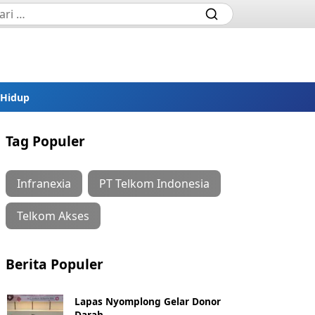
 Hidup
Tag Populer
Infranexia
PT Telkom Indonesia
Telkom Akses
Berita Populer
Lapas Nyomplong Gelar Donor
Darah