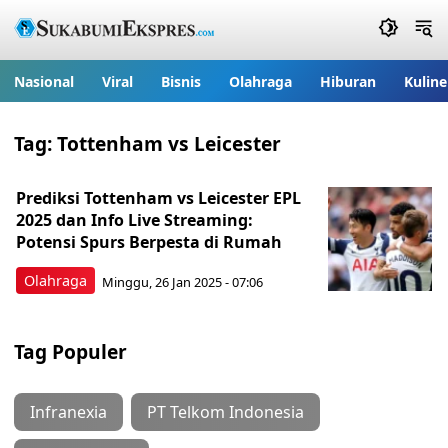
Nasional
Viral
Bisnis
Olahraga
Hiburan
Kuline
Tag:
Tottenham vs Leicester
Prediksi Tottenham vs Leicester EPL
2025 dan Info Live Streaming:
Potensi Spurs Berpesta di Rumah
Olahraga
Minggu, 26 Jan 2025 - 07:06
Tag Populer
Infranexia
PT Telkom Indonesia