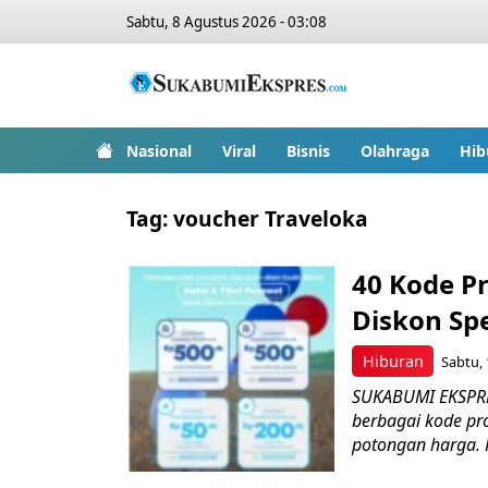
Sabtu, 8 Agustus 2026 - 03:08
Nasional
Viral
Bisnis
Olahraga
Hib
Tag:
voucher Traveloka
40 Kode P
Diskon Sp
Hiburan
Sabtu, 
SUKABUMI EKSPRE
berbagai kode p
potongan harga. 