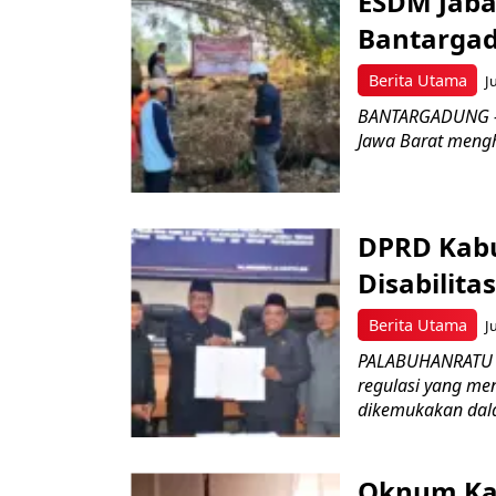
ESDM Jaba
Bantarga
Berita Utama
J
BANTARGADUNG – D
Jawa Barat menghe
DPRD Kabu
Disabilit
Berita Utama
J
PALABUHANRATU –
regulasi yang me
dikemukakan dala
Oknum Kad