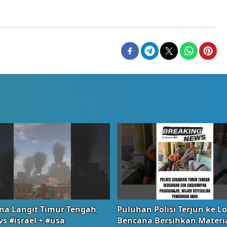
na Langit Timur Tengah,
Puluhan Polisi Terjun ke L
vs #israel + #usa
Bencana Bersihkan Materia