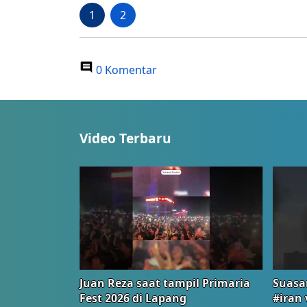
1
2
0 Komentar
Video Terbaru
Juan Reza saat tampil Primaria
Suasa
Fest 2026 di Lapang
#iran 