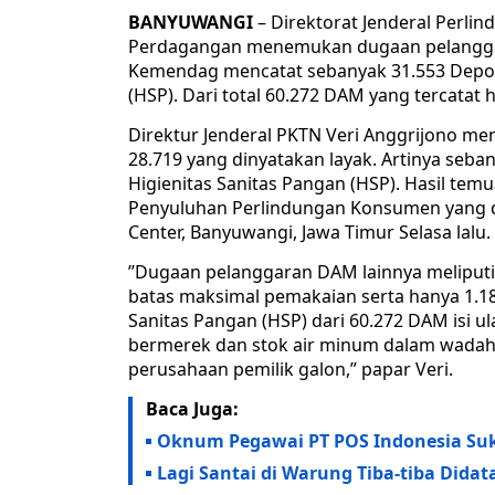
BANYUWANGI
– Direktorat Jenderal Perli
Perdagangan menemukan dugaan pelanggar
Kemendag mencatat sebanyak 31.553 Depot 
(HSP). Dari total 60.272 DAM yang tercatat 
Direktur Jenderal PKTN Veri Anggrijono me
28.719 yang dinyatakan layak. Artinya seba
Higienitas Sanitas Pangan (HSP). Hasil tem
Penyuluhan Perlindungan Konsumen yang d
Center, Banyuwangi, Jawa Timur Selasa lalu.
’’Dugaan pelanggaran DAM lainnya meliputi 
batas maksimal pemakaian serta hanya 1.183
Sanitas Pangan (HSP) dari 60.272 DAM isi 
bermerek dan stok air minum dalam wadah 
perusahaan pemilik galon,” papar Veri.
Baca Juga:
Oknum Pegawai PT POS Indonesia Su
Lagi Santai di Warung Tiba-tiba Did