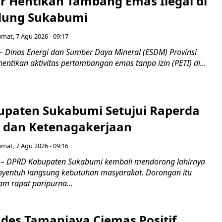
r Hentikan Tambang Emas Ilegal di
dung Sukabumi
umat, 7 Agu 2026 - 09:17
inas Energi dan Sumber Daya Mineral (ESDM) Provinsi
ntikan aktivitas pertambangan emas tanpa izin (PETI) di...
paten Sukabumi Setujui Raperda
as dan Ketenagakerjaan
umat, 7 Agu 2026 - 09:16
 DPRD Kabupaten Sukabumi kembali mendorong lahirnya
nyentuh langsung kebutuhan masyarakat. Dorongan itu
m rapat paripurna...
es Tamanjaya Ciemas Positif