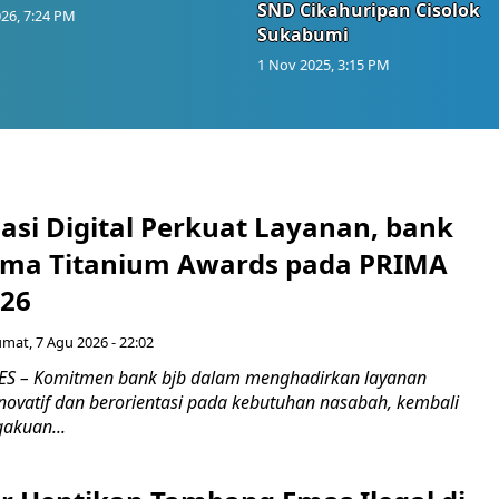
SND Cikahuripan Cisolok
26, 7:24 PM
Sukabumi
1 Nov 2025, 3:15 PM
asi Digital Perkuat Layanan, bank
Lima Titanium Awards pada PRIMA
026
umat, 7 Agu 2026 - 22:02
S – Komitmen bank bjb dalam menghadirkan layanan
novatif dan berorientasi pada kebutuhan nasabah, kembali
akuan...