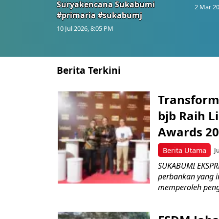
Suryakencana Sukabumi
2 Mar 20
#primaria #sukabumj
10 Jul 2026, 8:05 PM
Berita Terkini
Transform
bjb Raih 
Awards 2
Berita Utama
J
SUKABUMI EKSPRE
perbankan yang i
memperoleh peng