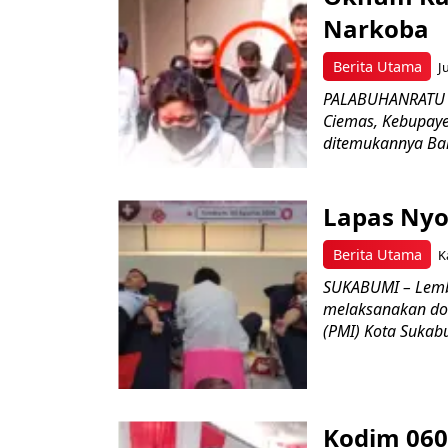
Narkoba
Berita Utama
J
PALABUHANRATU –
Ciemas, Kebupaye
ditemukannya Bar
Lapas Nyo
Berita Utama
K
SUKABUMI – Lemb
melaksanakan do
(PMI) Kota Sukabu
Kodim 060