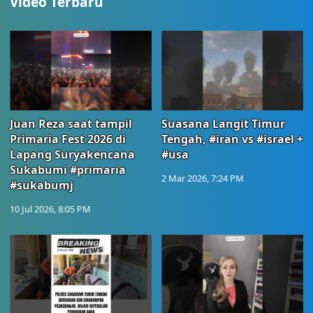
Video Terbaru
Juan Reza saat tampil
Suasana Langit Timur
Primaria Fest 2026 di
Tengah, #iran vs #israel +
Lapang Suryakencana
#usa
Sukabumi #primaria
2 Mar 2026, 7:24 PM
#sukabumj
10 Jul 2026, 8:05 PM