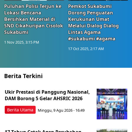
Puluhan Polisi Terjun ke
Pemkot Sukabumi
Lokasi Bencana
Dorong Penguatan
Bersihkan Material di
Kerukunan Umat
SND Cikahuripan Cisolok
Melalui Dialog Dialog
Sukabumi
Lintas Agama
#sukabumi #agama
1 Nov 2025, 3:15 PM
17 Oct 2025, 2:17 AM
Berita Terkini
Ukir Prestasi di Panggung Nasional,
DAM Borong 5 Gelar AHSRIC 2026
Berita Utama
Minggu, 9 Agu 2026 - 16:49