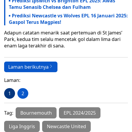
Prediksi Ipswich vs Brighton EPL 2025: Awas
Tamu Senasib Chelsea dan Fulham
Prediksi Newcastle vs Wolves EPL 16 Januari 2025:
Gaspol Terus Magpies!
Adapun catatan menarik saat pertemuan di St James’
Park, kedua tim selalu mencetak gol dalam lima dari
enam laga terakhir di sana.
Laman berikutnya
Laman:
1
2
Tag:
Bournemouth
EPL 2024/2025
Liga Inggris
Newcastle United