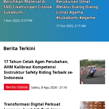
Bersihkan Material di
Kerukunan Umat
SND Cikahuripan Cisolok
Melalui Dialog Dialog
Sukabumi
Lintas Agama
#sukabumi #agama
1 Nov 2025, 3:15 PM
17 Oct 2025, 2:17 AM
Berita Terkini
17 Tahun Cetak Agen Perubahan,
AHM Kalibrasi Kompetensi
Instruktur Safety Riding Terbaik se-
Indonesia
Berita Utama
Sabtu, 8 Agu 2026 - 21:16
Transformasi Digital Perkuat