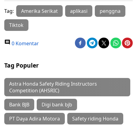
Tag:
Amerika Serikat
aplikasi
penggna
Tiktok
0 Komentar
Tag Populer
Astra Honda Safety Riding Instructors
Competition (AHSRIC)
Bank BJB
Digi bank bjb
PT Daya Adira Motora
Safety riding Honda