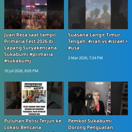
Juan Reza saat tampil
Suasana Langit Timur
Primaria Fest 2026 di
Tengah, #iran vs #israel +
Lapang Suryakencana
#usa
Sukabumi #primaria
2 Mar 2026, 7:24 PM
#sukabumj
10 Jul 2026, 8:05 PM
Puluhan Polisi Terjun ke
Pemkot Sukabumi
Lokasi Bencana
Dorong Penguatan