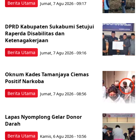
Berita Utama
Jumat, 7 Agu 2026 - 09:17
DPRD Kabupaten Sukabumi Setujui
Raperda Disabilitas dan
Ketenagakerjaan
Berita Utama
Jumat, 7 Agu 2026 - 09:16
Oknum Kades Tamanjaya Ciemas
Positif Narkoba
Berita Utama
Jumat, 7 Agu 2026 - 08:56
Lapas Nyomplong Gelar Donor
Darah
Berita Utama
Kamis, 6 Agu 2026 - 10:56