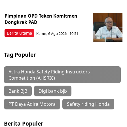
Pimpinan OPD Teken Komitmen
Dongkrak PAD
Berita Utama
Kamis, 6 Agu 2026 - 10:51
Tag Populer
Astra Honda Safety Riding Instructors
Competition (AHSRIC)
Bank BJB
Digi bank bjb
PT Daya Adira Motora
Safety riding Honda
Berita Populer