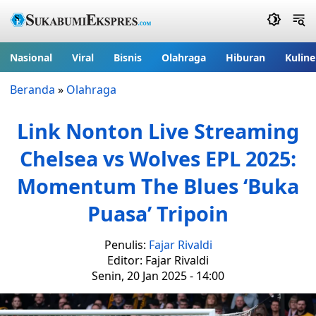
Nasional
Viral
Bisnis
Olahraga
Hiburan
Kuline
Beranda
»
Olahraga
Link Nonton Live Streaming
Chelsea vs Wolves EPL 2025:
Momentum The Blues ‘Buka
Puasa’ Tripoin
Penulis:
Fajar Rivaldi
Editor: Fajar Rivaldi
Senin, 20 Jan 2025 - 14:00