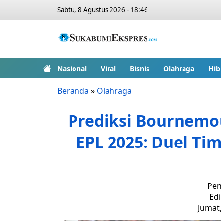
Sabtu, 8 Agustus 2026 - 18:46
Nasional
Viral
Bisnis
Olahraga
Hib
Beranda
»
Olahraga
Prediksi Bournemo
EPL 2025: Duel Ti
Pen
Edi
Jumat,