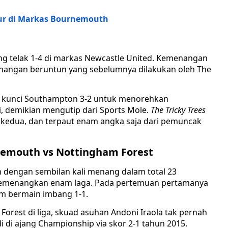
gkur di Markas Bournemouth
ng telak 1-4 di markas Newcastle United. Kemenangan
nangan beruntun yang sebelumnya dilakukan oleh The
u kunci Southampton 3-2 untuk menorehkan
, demikian mengutip dari Sports Mole.
The Tricky Trees
 kedua, dan terpaut enam angka saja dari pemuncak
rnemouth vs Nottingham Forest
dengan sembilan kali menang dalam total 23
memenangkan enam laga. Pada pertemuan pertamanya
tim bermain imbang 1-1.
orest di liga, skuad asuhan Andoni Iraola tak pernah
 di ajang Championship via skor 2-1 tahun 2015.