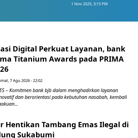
1 Nov 2025, 3:15 PM
asi Digital Perkuat Layanan, bank
Lima Titanium Awards pada PRIMA
026
umat, 7 Agu 2026 - 22:02
S – Komitmen bank bjb dalam menghadirkan layanan
novatif dan berorientasi pada kebutuhan nasabah, kembali
akuan...
r Hentikan Tambang Emas Ilegal di
dung Sukabumi