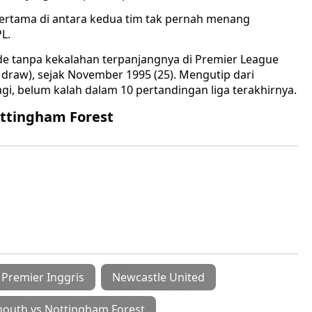
pertama di antara kedua tim tak pernah menang
L.
de tanpa kekalahan terpanjangnya di Premier League
 draw), sejak November 1995 (25). Mengutip dari
i, belum kalah dalam 10 pertandingan liga terakhirnya.
ottingham Forest
 Premier Inggris
Newcastle United
mouth vs Nottingham Forest