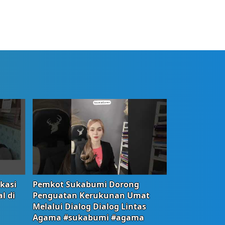
okasi
Pemkot Sukabumi Dorong
l di
Penguatan Kerukunan Umat
Melalui Dialog Dialog Lintas
Agama #sukabumi #agama