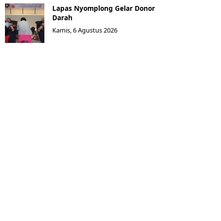
Lapas Nyomplong Gelar Donor
Darah
Kamis, 6 Agustus 2026