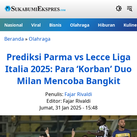
Nasional
Viral
Bisnis
Olahraga
Hiburan
Kuline
Beranda
»
Olahraga
Prediksi Parma vs Lecce Liga
Italia 2025: Para ‘Korban’ Duo
Milan Mencoba Bangkit
Penulis:
Fajar Rivaldi
Editor: Fajar Rivaldi
Jumat, 31 Jan 2025 - 15:48