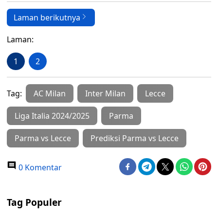
Laman berikutnya
Laman:
1
2
Tag:
AC Milan
Inter Milan
Lecce
Liga Italia 2024/2025
Parma
Parma vs Lecce
Prediksi Parma vs Lecce
0 Komentar
Tag Populer