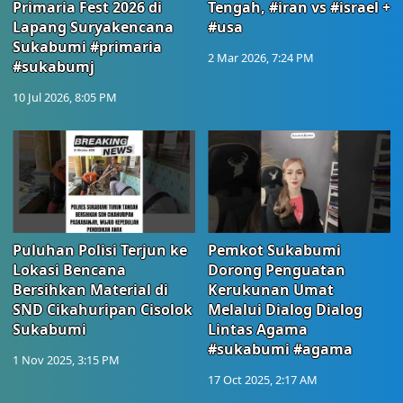
Primaria Fest 2026 di
Tengah, #iran vs #israel +
Lapang Suryakencana
#usa
Sukabumi #primaria
2 Mar 2026, 7:24 PM
#sukabumj
10 Jul 2026, 8:05 PM
Puluhan Polisi Terjun ke
Pemkot Sukabumi
Lokasi Bencana
Dorong Penguatan
Bersihkan Material di
Kerukunan Umat
SND Cikahuripan Cisolok
Melalui Dialog Dialog
Sukabumi
Lintas Agama
#sukabumi #agama
1 Nov 2025, 3:15 PM
17 Oct 2025, 2:17 AM