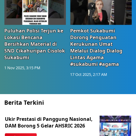
Puluhan Polisi Terjun ke
Pemkot Sukabumi
Lokasi Bencana
Dorong Penguatan
Bersihkan Material di
Kerukunan Umat
SND Cikahuripan Cisolok
Melalui Dialog Dialog
Sukabumi
Lintas Agama
#sukabumi #agama
1 Nov 2025, 3:15 PM
17 Oct 2025, 2:17 AM
Berita Terkini
Ukir Prestasi di Panggung Nasional,
DAM Borong 5 Gelar AHSRIC 2026