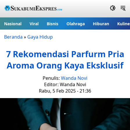
Nasional
Viral
Bisnis
Olahraga
Hiburan
Kuline
Beranda
»
Gaya Hidup
7 Rekomendasi Parfurm Pria
Aroma Orang Kaya Eksklusif
Penulis:
Wanda Novi
Editor: Wanda Novi
Rabu, 5 Feb 2025 - 21:36