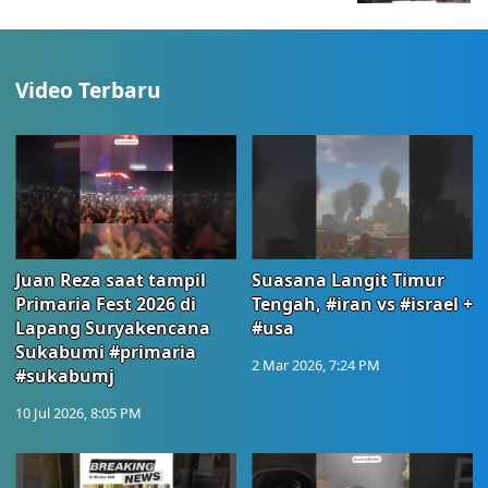
Video Terbaru
Juan Reza saat tampil
Suasana Langit Timur
Primaria Fest 2026 di
Tengah, #iran vs #israel +
Lapang Suryakencana
#usa
Sukabumi #primaria
2 Mar 2026, 7:24 PM
#sukabumj
10 Jul 2026, 8:05 PM