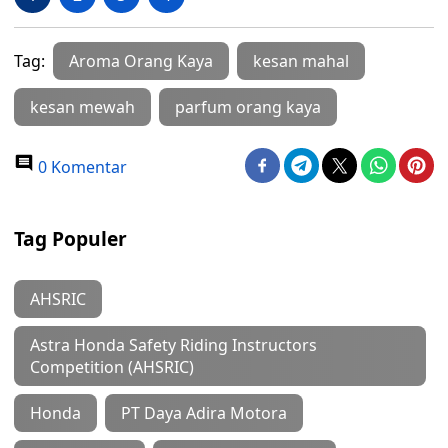
Tag:
Aroma Orang Kaya
kesan mahal
kesan mewah
parfum orang kaya
0 Komentar
Tag Populer
AHSRIC
Astra Honda Safety Riding Instructors
Competition (AHSRIC)
Honda
PT Daya Adira Motora