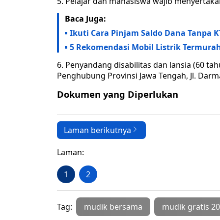
5. Pelajar dan mahasiswa wajib menyertak
Baca Juga:
Ikuti Cara Pinjam Saldo Dana Tanpa 
5 Rekomendasi Mobil Listrik Termurah
6. Penyandang disabilitas dan lansia (60 t
Penghubung Provinsi Jawa Tengah, Jl. Darma
Dokumen yang Diperlukan
Laman berikutnya
Laman:
1
2
Tag:
mudik bersama
mudik gratis 2