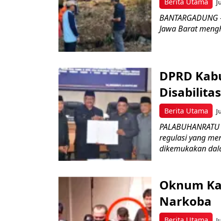
Berita Utama
J
BANTARGADUNG – D
Jawa Barat menghe
DPRD Kabu
Disabilit
Berita Utama
J
PALABUHANRATU –
regulasi yang me
dikemukakan dala
Oknum Kad
Narkoba
Berita Utama
J