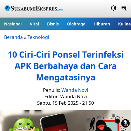
Nasional
Viral
Bisnis
Olahraga
Hiburan
Kuline
Beranda
»
Teknologi
10 Ciri-Ciri Ponsel Terinfeksi
APK Berbahaya dan Cara
Mengatasinya
Penulis:
Wanda Novi
Editor: Wanda Novi
Sabtu, 15 Feb 2025 - 21:50