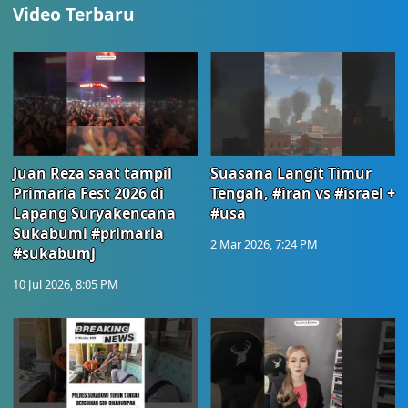
Video Terbaru
Juan Reza saat tampil
Suasana Langit Timur
Primaria Fest 2026 di
Tengah, #iran vs #israel +
Lapang Suryakencana
#usa
Sukabumi #primaria
2 Mar 2026, 7:24 PM
#sukabumj
10 Jul 2026, 8:05 PM