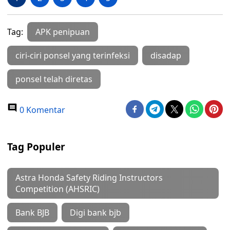
Tag:
APK penipuan
ciri-ciri ponsel yang terinfeksi
disadap
ponsel telah diretas
0 Komentar
Tag Populer
Astra Honda Safety Riding Instructors
Competition (AHSRIC)
Bank BJB
Digi bank bjb