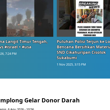
na Langit Timur Tengah,
Puluhan Polisi Terjun ke L
vs #israel + #usa
Bencana Bersihkan Materia
SND Cikahuripan Cisolok
26, 7:24 PM
Sukabumi
1 Nov 2025, 3:15 PM
mplong Gelar Donor Darah
amis, 6 Agu 2026 - 10:56