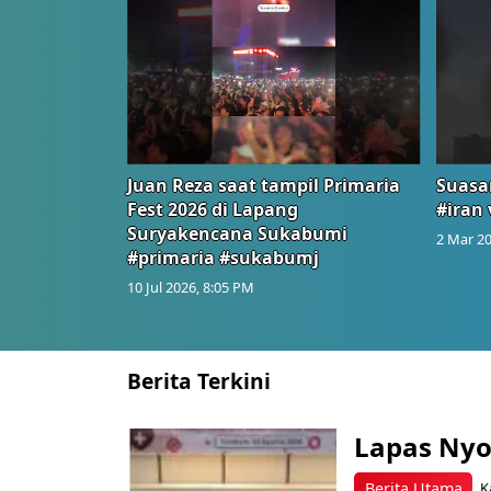
Juan Reza saat tampil Primaria
Suasa
Fest 2026 di Lapang
#iran 
Suryakencana Sukabumi
2 Mar 20
#primaria #sukabumj
10 Jul 2026, 8:05 PM
Berita Terkini
Lapas Nyo
Berita Utama
K