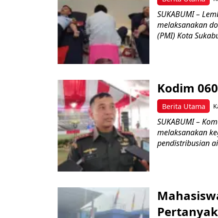
SUKABUMI – Lemb
melaksanakan do
(PMI) Kota Sukabu
Kodim 060
Berita Utama
K
SUKABUMI – Koman
melaksanakan keg
pendistribusian a
Mahasisw
Pertanyak