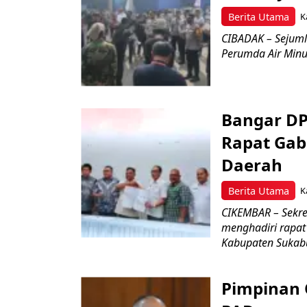
Berita Utama
K
CIBADAK – Sejuml
Perumda Air Minum
Bangar D
Rapat Ga
Daerah
Berita Utama
K
CIKEMBAR – Sekre
menghadiri rapa
Kabupaten Sukab
Pimpinan