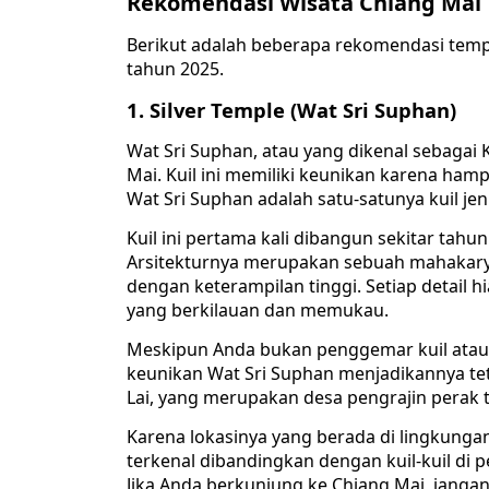
Rekomendasi Wisata Chiang Mai 
Berikut adalah beberapa rekomendasi tempa
tahun 2025.
1. Silver Temple (Wat Sri Suphan)
Wat Sri Suphan, atau yang dikenal sebagai K
Mai. Kuil ini memiliki keunikan karena ha
Wat Sri Suphan adalah satu-satunya kuil jeni
Kuil ini pertama kali dibangun sekitar tahu
Arsitekturnya merupakan sebuah mahakarya 
dengan keterampilan tinggi. Setiap detail 
yang berkilauan dan memukau.
Meskipun Anda bukan penggemar kuil atau 
keunikan Wat Sri Suphan menjadikannya tetap
Lai, yang merupakan desa pengrajin perak tr
Karena lokasinya yang berada di lingkungan
terkenal dibandingkan dengan kuil-kuil di
Jika Anda berkunjung ke Chiang Mai, janga