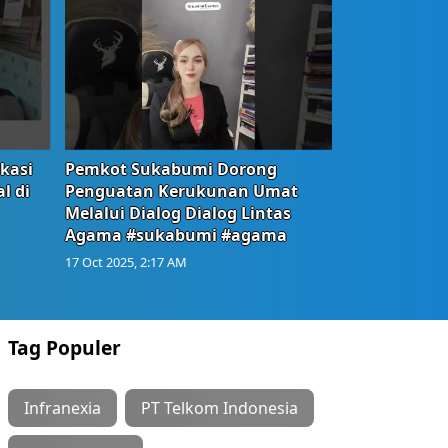
okasi
Pemkot Sukabumi Dorong
l di
Penguatan Kerukunan Umat
Melalui Dialog Dialog Lintas
Agama #sukabumi #agama
17 Oct 2025, 2:17 AM
Tag Populer
Infranexia
PT Telkom Indonesia