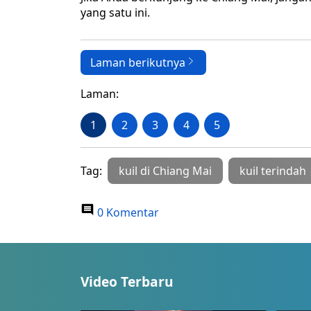
yang satu ini.
Laman berikutnya
Laman:
1
2
3
4
5
Tag:
kuil di Chiang Mai
kuil terindah
0 Komentar
Video Terbaru