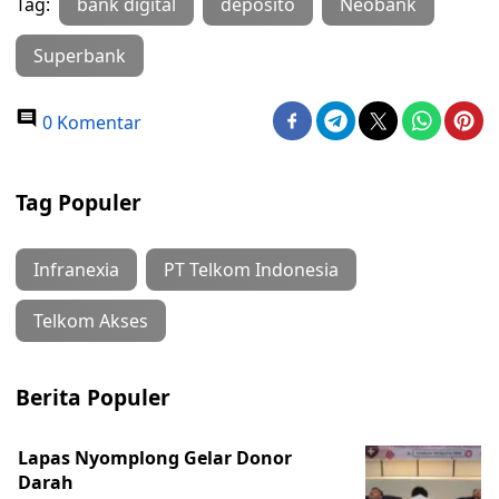
Tag:
bank digital
deposito
Neobank
Superbank
0 Komentar
Tag Populer
Infranexia
PT Telkom Indonesia
Telkom Akses
Berita Populer
Lapas Nyomplong Gelar Donor
Darah