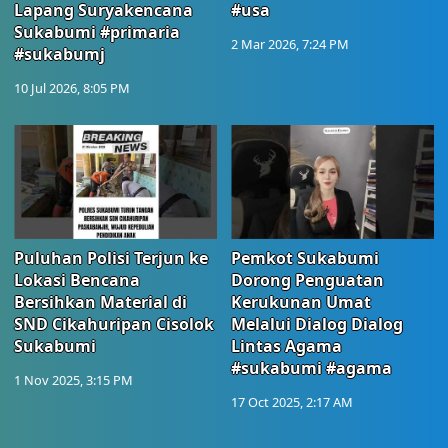
Lapang Suryakencana
#usa
Sukabumi #primaria
2 Mar 2026, 7:24 PM
#sukabumj
10 Jul 2026, 8:05 PM
Puluhan Polisi Terjun ke
Pemkot Sukabumi
Lokasi Bencana
Dorong Penguatan
Bersihkan Material di
Kerukunan Umat
SND Cikahuripan Cisolok
Melalui Dialog Dialog
Sukabumi
Lintas Agama
#sukabumi #agama
1 Nov 2025, 3:15 PM
17 Oct 2025, 2:17 AM