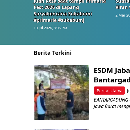
Juan Reza saat tampil Primaria
Suasa
Fest 2026 di Lapang
#iran 
Suryakencana Sukabumi
2 Mar 20
#primaria #sukabumj
10 Jul 2026, 8:05 PM
Berita Terkini
ESDM Jaba
Bantarga
Berita Utama
J
BANTARGADUNG – D
Jawa Barat menghe