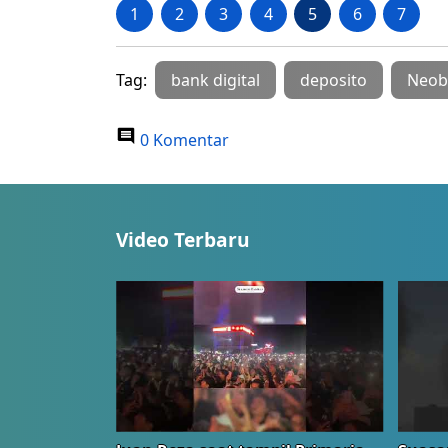
1
2
3
4
5
6
7
Tag:
bank digital
deposito
Neob
0 Komentar
Video Terbaru