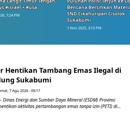
na Langit Timur Tengah,
Puluhan Polisi Terjun ke L
vs #israel + #usa
Bencana Bersihkan Materia
SND Cikahuripan Cisolok
26, 7:24 PM
Sukabumi
1 Nov 2025, 3:15 PM
r Hentikan Tambang Emas Ilegal di
dung Sukabumi
umat, 7 Agu 2026 - 09:17
inas Energi dan Sumber Daya Mineral (ESDM) Provinsi
ntikan aktivitas pertambangan emas tanpa izin (PETI) di...