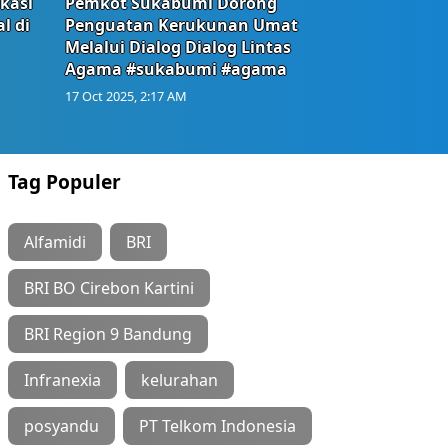
okasi
Pemkot Sukabumi Dorong
l di
Penguatan Kerukunan Umat
Melalui Dialog Dialog Lintas
Agama #sukabumi #agama
17 Oct 2025, 2:17 AM
Tag Populer
Alfamidi
BRI
BRI BO Cirebon Kartini
BRI Region 9 Bandung
Infranexia
kelurahan
posyandu
PT Telkom Indonesia