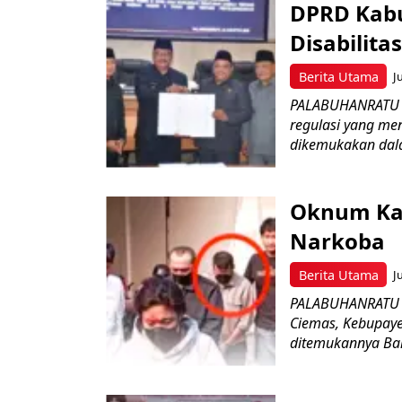
DPRD Kabu
Disabilit
Berita Utama
J
PALABUHANRATU –
regulasi yang me
dikemukakan dala
Oknum Kad
Narkoba
Berita Utama
J
PALABUHANRATU –
Ciemas, Kebupaye
ditemukannya Bar