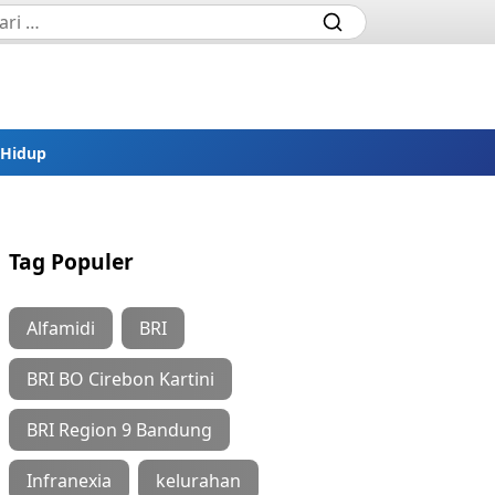
 Hidup
Tag Populer
Alfamidi
BRI
BRI BO Cirebon Kartini
BRI Region 9 Bandung
Infranexia
kelurahan