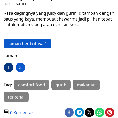
garlic sauce.
Rasa dagingnya yang juicy dan gurih, ditambah dengan
saus yang kaya, membuat shawarma jadi pilihan tepat
untuk makan siang atau camilan sore.
Laman berikutnya
Laman:
1
2
Tag:
comfort food
gurih
makanan
terkenal
0 Komentar