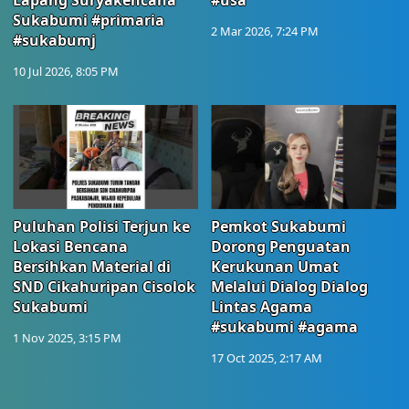
Lapang Suryakencana
#usa
Sukabumi #primaria
2 Mar 2026, 7:24 PM
#sukabumj
10 Jul 2026, 8:05 PM
Puluhan Polisi Terjun ke
Pemkot Sukabumi
Lokasi Bencana
Dorong Penguatan
Bersihkan Material di
Kerukunan Umat
SND Cikahuripan Cisolok
Melalui Dialog Dialog
Sukabumi
Lintas Agama
#sukabumi #agama
1 Nov 2025, 3:15 PM
17 Oct 2025, 2:17 AM