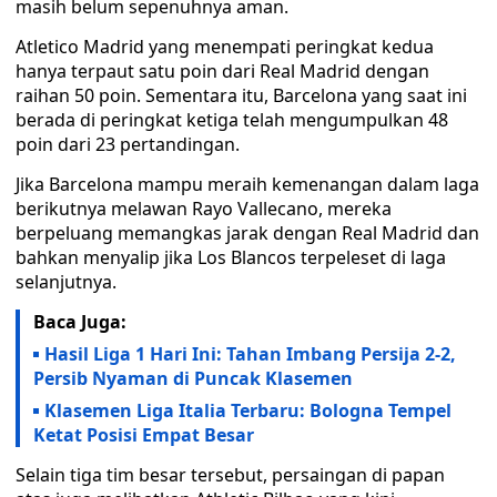
masih belum sepenuhnya aman.
Atletico Madrid yang menempati peringkat kedua
hanya terpaut satu poin dari Real Madrid dengan
raihan 50 poin. Sementara itu, Barcelona yang saat ini
berada di peringkat ketiga telah mengumpulkan 48
poin dari 23 pertandingan.
Jika Barcelona mampu meraih kemenangan dalam laga
berikutnya melawan Rayo Vallecano, mereka
berpeluang memangkas jarak dengan Real Madrid dan
bahkan menyalip jika Los Blancos terpeleset di laga
selanjutnya.
Baca Juga:
Hasil Liga 1 Hari Ini: Tahan Imbang Persija 2-2,
Persib Nyaman di Puncak Klasemen
Klasemen Liga Italia Terbaru: Bologna Tempel
Ketat Posisi Empat Besar
Selain tiga tim besar tersebut, persaingan di papan