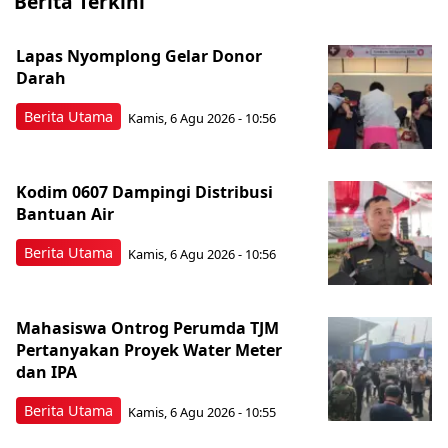
Berita Terkini
Lapas Nyomplong Gelar Donor
Darah
Berita Utama
Kamis, 6 Agu 2026 - 10:56
Kodim 0607 Dampingi Distribusi
Bantuan Air
Berita Utama
Kamis, 6 Agu 2026 - 10:56
Mahasiswa Ontrog Perumda TJM
Pertanyakan Proyek Water Meter
dan IPA
Berita Utama
Kamis, 6 Agu 2026 - 10:55