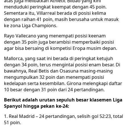
atas juga melibatkan Athletic Bilbao yang kini
menduduki peringkat keempat dengan 45 poin.
Sementara itu, Villarreal berada di posisi kelima
dengan raihan 41 poin, masih berusaha untuk masuk
ke zona Liga Champions.
Rayo Vallecano yang menempati posisi keenam
dengan 35 poin juga berambisi memperbaiki posisi
agar bisa bersaing di kompetisi Eropa musim depan.
Mallorca, yang saat ini berada di peringkat ketujuh
dengan 34 poin, terus mengintai posisi enam besar. Di
bawahnya, Real Betis dan Osasuna masing-masing
mengumpulkan 32 poin dan menempati posisi
kedelapan serta kesembilan. Girona melengkapi daftar
10 besar dengan 31 poin dari 24 pertandingan.
Berikut adalah urutan sepuluh besar klasemen Liga
Spanyol hingga pekan ke-24:
Real Madrid – 24 pertandingan, selisih gol 52:23, total
51 poin.