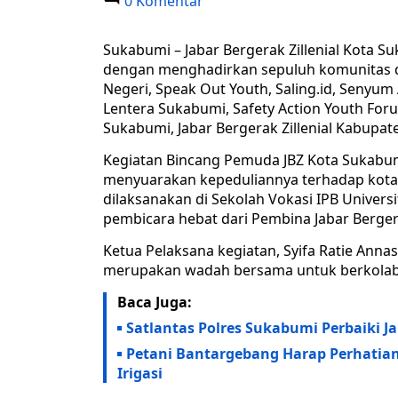
0 Komentar
Sukabumi – Jabar Bergerak Zillenial Kota
dengan menghadirkan sepuluh komunitas da
Negeri, Speak Out Youth, Saling.id, Senyu
Lentera Sukabumi, Safety Action Youth For
Sukabumi, Jabar Bergerak Zillenial Kabup
Kegiatan Bincang Pemuda JBZ Kota Sukabu
menyuarakan kepeduliannya terhadap kota
dilaksanakan di Sekolah Vokasi IPB Univer
pembicara hebat dari Pembina Jabar Berger
Ketua Pelaksana kegiatan, Syifa Ratie An
merupakan wadah bersama untuk berkolab
Baca Juga:
Satlantas Polres Sukabumi Perbaiki J
Petani Bantargebang Harap Perhati
Irigasi