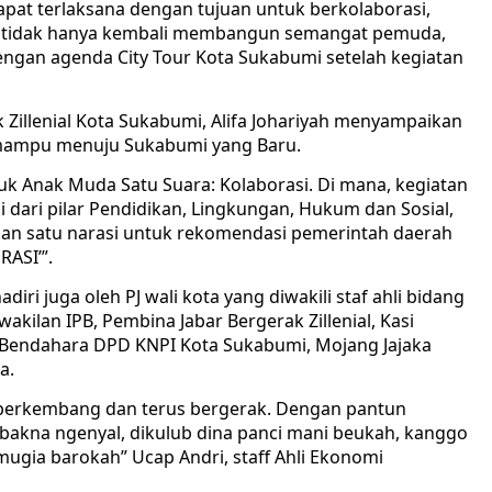
apat terlaksana dengan tujuan untuk berkolaborasi,
aa tidak hanya kembali membangun semangat pemuda,
ngan agenda City Tour Kota Sukabumi setelah kegiatan
 Zillenial Kota Sukabumi, Alifa Johariyah menyampaikan
mampu menuju Sukabumi yang Baru.
k Anak Muda Satu Suara: Kolaborasi. Di mana, kegiatan
 dari pilar Pendidikan, Lingkungan, Hukum dan Sosial,
kan satu narasi untuk rekomendasi pemerintah daerah
ASI’”.
iri juga oleh PJ wali kota yang diwakili staf ahli bidang
lan IPB, Pembina Jabar Bergerak Zillenial, Kasi
Bendahara DPD KNPI Kota Sukabumi, Mojang Jajaka
a.
 berkembang dan terus bergerak. Dengan pantun
bakna ngenyal, dikulub dina panci mani beukah, kanggo
 mugia barokah” Ucap Andri, staff Ahli Ekonomi