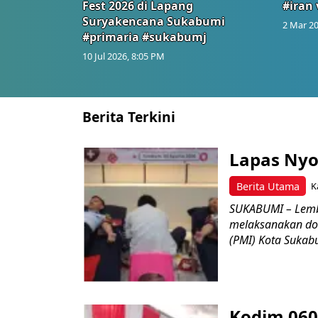
Fest 2026 di Lapang
#iran 
Suryakencana Sukabumi
2 Mar 20
#primaria #sukabumj
10 Jul 2026, 8:05 PM
Berita Terkini
Lapas Nyo
Berita Utama
K
SUKABUMI – Lemb
melaksanakan do
(PMI) Kota Sukabu
Kodim 060