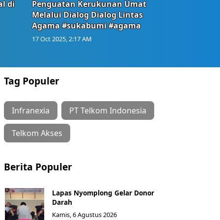
l di
Penguatan Kerukunan Umat
Melalui Dialog Dialog Lintas
Agama #sukabumi #agama
17 Oct 2025, 2:17 AM
Tag Populer
Infranexia
PT Telkom Indonesia
Telkom Akses
Berita Populer
Lapas Nyomplong Gelar Donor
Darah
Kamis, 6 Agustus 2026