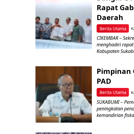
Rapat Ga
Daerah
Berita Utama
K
CIKEMBAR – Sekre
menghadiri rapa
Kabupaten Sukab
Pimpinan
PAD
Berita Utama
K
SUKABUMI – Pemer
peningkatan pend
kemandirian fiskal