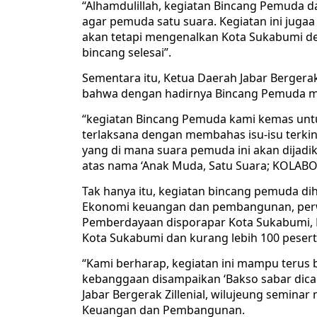
“Alhamdulillah, kegiatan Bincang Pemuda d
agar pemuda satu suara. Kegiatan ini jug
akan tetapi mengenalkan Kota Sukabumi de
bincang selesai”.
Sementara itu, Ketua Daerah Jabar Bergerak
bahwa dengan hadirnya Bincang Pemuda 
“kegiatan Bincang Pemuda kami kemas untu
terlaksana dengan membahas isu-isu terkini
yang di mana suara pemuda ini akan dijadi
atas nama ‘Anak Muda, Satu Suara; KOLABOR
Tak hanya itu, kegiatan bincang pemuda dihad
Ekonomi keuangan dan pembangunan, perwaki
Pemberdayaan disporapar Kota Sukabumi, 
Kota Sukabumi dan kurang lebih 100 pesert
“Kami berharap, kegiatan ini mampu terus
kebanggaan disampaikan ‘Bakso sabar dica
Jabar Bergerak Zillenial, wilujeung seminar
Keuangan dan Pembangunan.