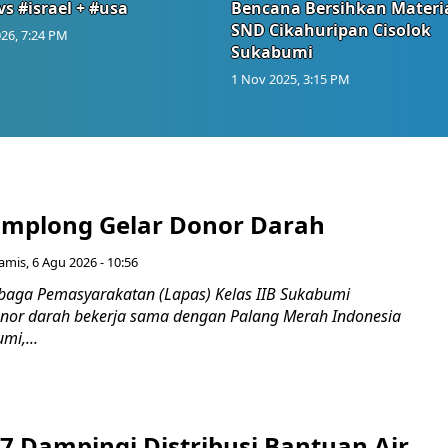
vs #israel + #usa
Bencana Bersihkan Materia
SND Cikahuripan Cisolok
26, 7:24 PM
Sukabumi
1 Nov 2025, 3:15 PM
mplong Gelar Donor Darah
amis, 6 Agu 2026 - 10:56
aga Pemasyarakatan (Lapas) Kelas IIB Sukabumi
nor darah bekerja sama dengan Palang Merah Indonesia
mi,...
7 Dampingi Distribusi Bantuan Air