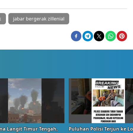
k
jabar bergerak zillenial
na Langit Timur Tengah,
Puluhan Polisi Terjun ke L