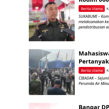
Berita Utama
K
SUKABUMI – Koman
melaksanakan keg
pendistribusian a
Mahasisw
Pertanyak
Berita Utama
K
CIBADAK – Sejuml
Perumda Air Minum
Bangar D