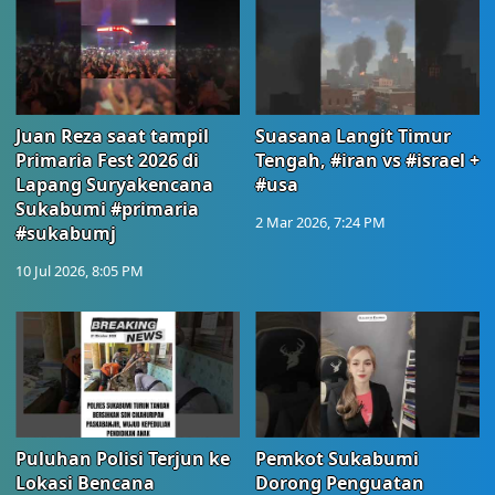
Juan Reza saat tampil
Suasana Langit Timur
Primaria Fest 2026 di
Tengah, #iran vs #israel +
Lapang Suryakencana
#usa
Sukabumi #primaria
2 Mar 2026, 7:24 PM
#sukabumj
10 Jul 2026, 8:05 PM
Puluhan Polisi Terjun ke
Pemkot Sukabumi
Lokasi Bencana
Dorong Penguatan