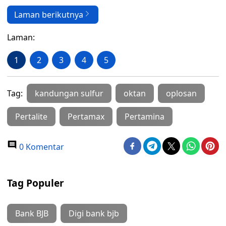
Laman berikutnya
Laman:
1
2
3
4
5
Tag:
kandungan sulfur
oktan
oplosan
Pertalite
Pertamax
Pertamina
0 Komentar
Tag Populer
Bank BJB
Digi bank bjb