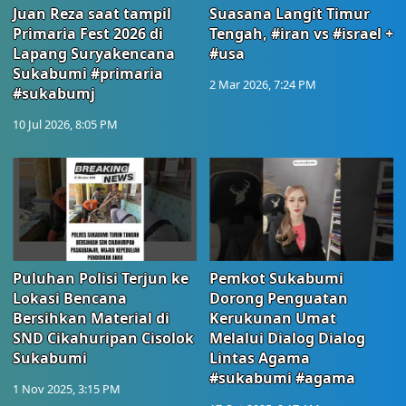
Juan Reza saat tampil
Suasana Langit Timur
Primaria Fest 2026 di
Tengah, #iran vs #israel +
Lapang Suryakencana
#usa
Sukabumi #primaria
2 Mar 2026, 7:24 PM
#sukabumj
10 Jul 2026, 8:05 PM
Puluhan Polisi Terjun ke
Pemkot Sukabumi
Lokasi Bencana
Dorong Penguatan
Bersihkan Material di
Kerukunan Umat
SND Cikahuripan Cisolok
Melalui Dialog Dialog
Sukabumi
Lintas Agama
#sukabumi #agama
1 Nov 2025, 3:15 PM