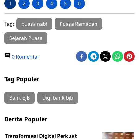
1
2
3
4
5
6
Tag:
puasa nabi
Puasa Ramadan
Sejarah Puasa
0 Komentar
Tag Populer
Bank BJB
Digi bank bjb
Berita Populer
Transformasi Digital Perkuat