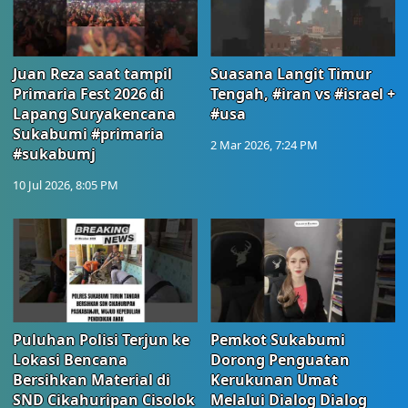
Juan Reza saat tampil
Suasana Langit Timur
Primaria Fest 2026 di
Tengah, #iran vs #israel +
Lapang Suryakencana
#usa
Sukabumi #primaria
2 Mar 2026, 7:24 PM
#sukabumj
10 Jul 2026, 8:05 PM
Puluhan Polisi Terjun ke
Pemkot Sukabumi
Lokasi Bencana
Dorong Penguatan
Bersihkan Material di
Kerukunan Umat
SND Cikahuripan Cisolok
Melalui Dialog Dialog