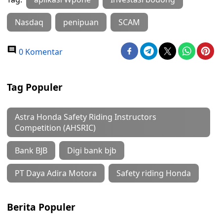
Nasdaq
penipuan
SCAM
0 Komentar
Tag Populer
Astra Honda Safety Riding Instructors
Competition (AHSRIC)
Bank BJB
Digi bank bjb
PT Daya Adira Motora
Safety riding Honda
Berita Populer