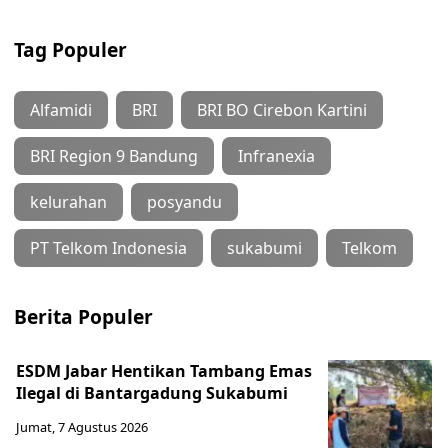
Tag Populer
Alfamidi
BRI
BRI BO Cirebon Kartini
BRI Region 9 Bandung
Infranexia
kelurahan
posyandu
PT Telkom Indonesia
sukabumi
Telkom
Berita Populer
ESDM Jabar Hentikan Tambang Emas
Ilegal di Bantargadung Sukabumi
Jumat, 7 Agustus 2026