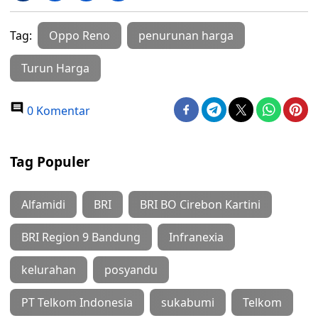
Tag:
Oppo Reno
penurunan harga
Turun Harga
0 Komentar
Tag Populer
Alfamidi
BRI
BRI BO Cirebon Kartini
BRI Region 9 Bandung
Infranexia
kelurahan
posyandu
PT Telkom Indonesia
sukabumi
Telkom