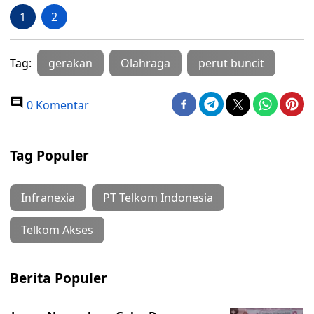
1
2
Tag:
gerakan
Olahraga
perut buncit
0 Komentar
Tag Populer
Infranexia
PT Telkom Indonesia
Telkom Akses
Berita Populer