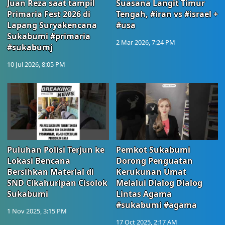
Juan Reza saat tampil
Suasana Langit Timur
Primaria Fest 2026 di
Tengah, #iran vs #israel +
Lapang Suryakencana
#usa
Sukabumi #primaria
2 Mar 2026, 7:24 PM
#sukabumj
10 Jul 2026, 8:05 PM
Puluhan Polisi Terjun ke
Pemkot Sukabumi
Lokasi Bencana
Dorong Penguatan
Bersihkan Material di
Kerukunan Umat
SND Cikahuripan Cisolok
Melalui Dialog Dialog
Sukabumi
Lintas Agama
#sukabumi #agama
1 Nov 2025, 3:15 PM
17 Oct 2025, 2:17 AM