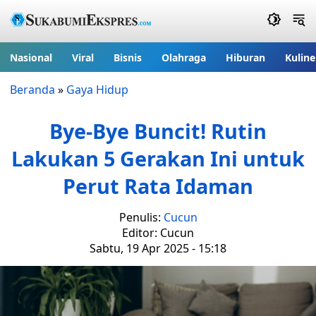
Nasional
Viral
Bisnis
Olahraga
Hiburan
Kuline
Beranda
»
Gaya Hidup
Bye-Bye Buncit! Rutin
Lakukan 5 Gerakan Ini untuk
Perut Rata Idaman
Penulis:
Cucun
Editor: Cucun
Sabtu, 19 Apr 2025 - 15:18