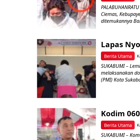
PALABUHANRATU –
Ciemas, Kebupaye
ditemukannya Bar
Lapas Nyo
Berita Utama
K
SUKABUMI – Lemb
melaksanakan do
(PMI) Kota Sukabu
Kodim 060
Berita Utama
K
SUKABUMI – Koman