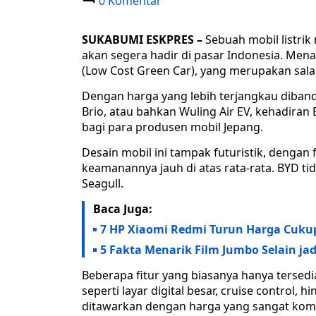
0 Komentar
SUKABUMI ESKPRES –
Sebuah mobil listrik
akan segera hadir di pasar Indonesia. Men
(Low Cost Green Car), yang merupakan salah
Dengan harga yang lebih terjangkau diban
Brio, atau bahkan Wuling Air EV, kehadiran
bagi para produsen mobil Jepang.
Desain mobil ini tampak futuristik, dengan
keamanannya jauh di atas rata-rata. BYD t
Seagull.
Baca Juga:
7 HP Xiaomi Redmi Turun Harga Cukup 
5 Fakta Menarik Film Jumbo Selain ja
Beberapa fitur yang biasanya hanya tersedia 
seperti layar digital besar, cruise control
ditawarkan dengan harga yang sangat kompet