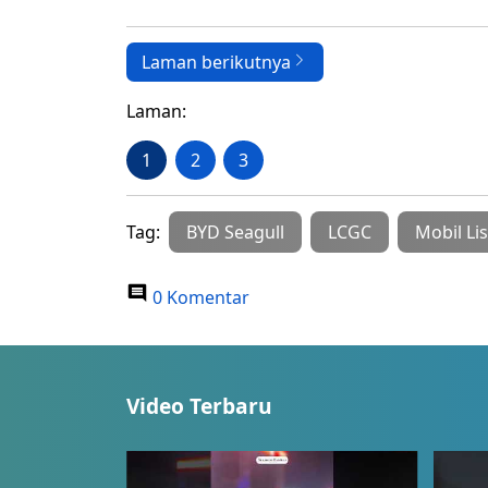
Laman berikutnya
Laman:
1
2
3
Tag:
BYD Seagull
LCGC
Mobil Lis
0 Komentar
Video Terbaru