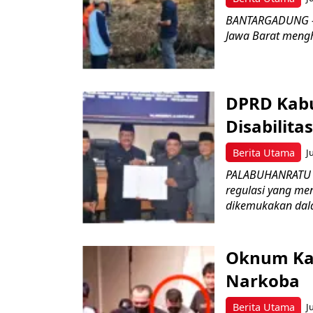
BANTARGADUNG – D
Jawa Barat menghe
DPRD Kabu
Disabilit
Berita Utama
J
PALABUHANRATU –
regulasi yang me
dikemukakan dala
Oknum Kad
Narkoba
Berita Utama
J