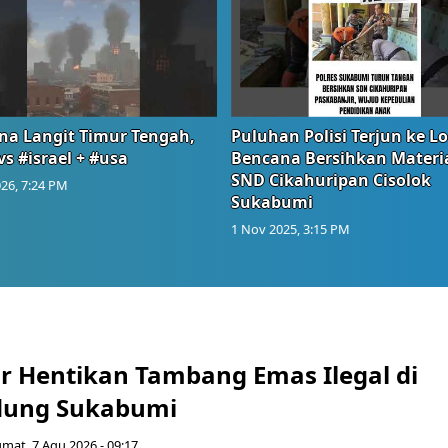
na Langit Timur Tengah,
Puluhan Polisi Terjun ke L
vs #israel + #usa
Bencana Bersihkan Materia
SND Cikahuripan Cisolok
26, 7:24 PM
Sukabumi
1 Nov 2025, 3:15 PM
r Hentikan Tambang Emas Ilegal di
dung Sukabumi
umat, 7 Agu 2026 - 09:17