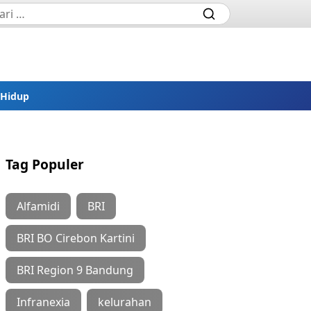
 Hidup
Tag Populer
Alfamidi
BRI
BRI BO Cirebon Kartini
BRI Region 9 Bandung
Infranexia
kelurahan