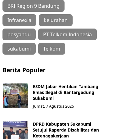
BRI Region 9 Bandung
Infranexia
kelurahan
posyandu
PT Telkom Indonesia
sukabumi
Telkom
Berita Populer
ESDM Jabar Hentikan Tambang
Emas Ilegal di Bantargadung
Sukabumi
Jumat, 7 Agustus 2026
DPRD Kabupaten Sukabumi
Setujui Raperda Disabilitas dan
Ketenagakerjaan