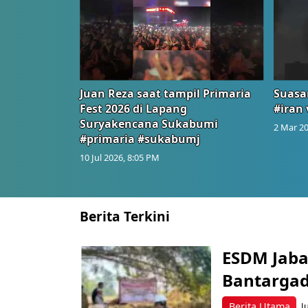
Juan Reza saat tampil Primaria
Suasa
Fest 2026 di Lapang
#iran 
Suryakencana Sukabumi
2 Mar 20
#primaria #sukabumj
10 Jul 2026, 8:05 PM
Berita Terkini
ESDM Jaba
Bantarga
Berita Utama
J