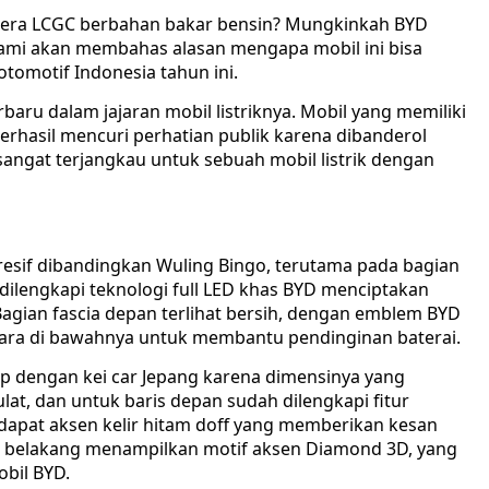
a era LCGC berbahan bakar bensin? Mungkinkah BYD
 Kami akan membahas alasan mengapa mobil ini bisa
otomotif Indonesia tahun ini.
aru dalam jajaran mobil listriknya. Mobil yang memiliki
berhasil mencuri perhatian publik karena dibanderol
sangat terjangkau untuk sebuah mobil listrik dengan
agresif dibandingkan Wuling Bingo, terutama pada bagian
ilengkapi teknologi full LED khas BYD menciptakan
 Bagian fascia depan terlihat bersih, dengan emblem BYD
udara di bawahnya untuk membantu pendinginan baterai.
irip dengan kei car Jepang karena dimensinya yang
at, dan untuk baris depan sudah dilengkapi fitur
rdapat aksen kelir hitam doff yang memberikan kesan
an belakang menampilkan motif aksen Diamond 3D, yang
obil BYD.