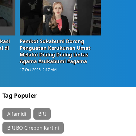
okasi
Pemkot Sukabumi Dorong
l di
Penguatan Kerukunan Umat
Melalui Dialog Dialog Lintas
Agama #sukabumi #agama
17 Oct 2025, 2:17 AM
Tag Populer
Alfamidi
BRI
BRI BO Cirebon Kartini