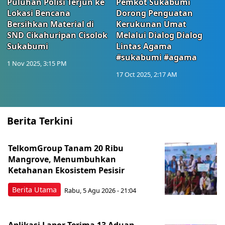
Puluhan Polisi Terjun ke
Pemkot Sukabumi
Lokasi Bencana
Dorong Penguatan
Bersihkan Material di
Kerukunan Umat
SND Cikahuripan Cisolok
Melalui Dialog Dialog
Sukabumi
Lintas Agama
#sukabumi #agama
1 Nov 2025, 3:15 PM
17 Oct 2025, 2:17 AM
Berita Terkini
TelkomGroup Tanam 20 Ribu
Mangrove, Menumbuhkan
Ketahanan Ekosistem Pesisir
Berita Utama
Rabu, 5 Agu 2026 - 21:04