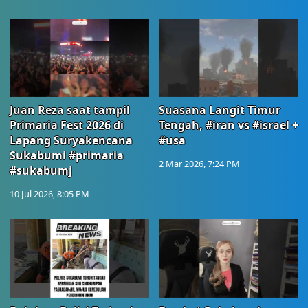
Juan Reza saat tampil
Suasana Langit Timur
Primaria Fest 2026 di
Tengah, #iran vs #israel +
Lapang Suryakencana
#usa
Sukabumi #primaria
2 Mar 2026, 7:24 PM
#sukabumj
10 Jul 2026, 8:05 PM