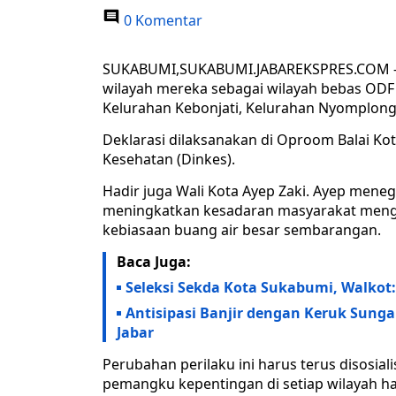
0 Komentar
SUKABUMI,SUKABUMI.JABAREKSPRES.COM – T
wilayah mereka sebagai wilayah bebas ODF (
Kelurahan Kebonjati, Kelurahan Nyomplon
Deklarasi dilaksanakan di Oproom Balai Kot
Kesehatan (Dinkes).
Hadir juga Wali Kota Ayep Zaki. Ayep men
meningkatkan kesadaran masyarakat meng
kebiasaan buang air besar sembarangan.
Baca Juga:
Seleksi Sekda Kota Sukabumi, Walkot
Antisipasi Banjir dengan Keruk Sung
Jabar
Perubahan perilaku ini harus terus disosial
pemangku kepentingan di setiap wilayah h