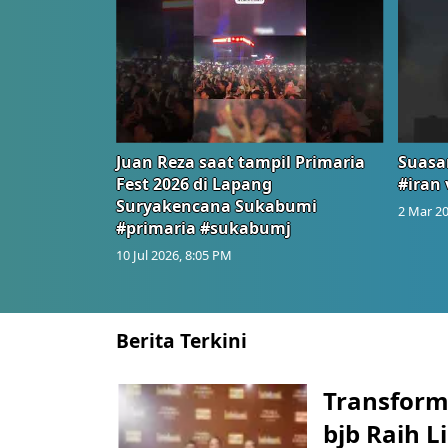
Juan Reza saat tampil Primaria
Suasa
Fest 2026 di Lapang
#iran 
Suryakencana Sukabumi
2 Mar 20
#primaria #sukabumj
10 Jul 2026, 8:05 PM
Berita Terkini
Transform
bjb Raih 