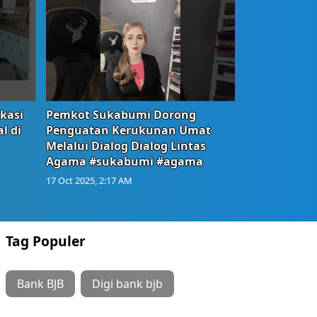
okasi
Pemkot Sukabumi Dorong
l di
Penguatan Kerukunan Umat
Melalui Dialog Dialog Lintas
Agama #sukabumi #agama
17 Oct 2025, 2:17 AM
Tag Populer
Bank BJB
Digi bank bjb