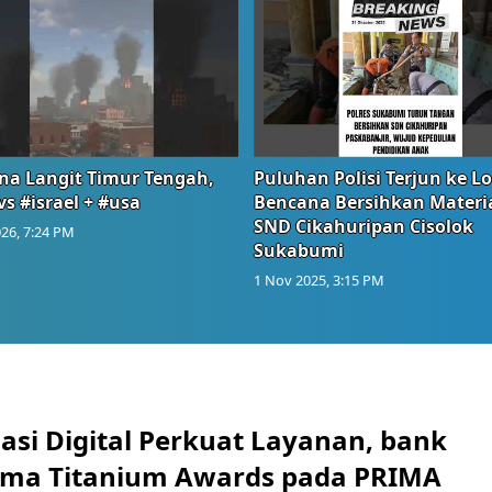
na Langit Timur Tengah,
Puluhan Polisi Terjun ke L
vs #israel + #usa
Bencana Bersihkan Materia
SND Cikahuripan Cisolok
26, 7:24 PM
Sukabumi
1 Nov 2025, 3:15 PM
asi Digital Perkuat Layanan, bank
Lima Titanium Awards pada PRIMA