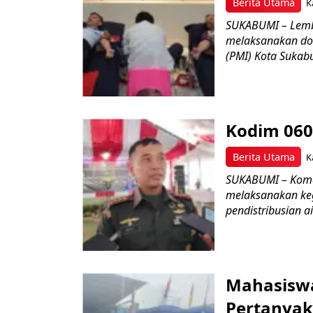
Berita Utama
K
SUKABUMI – Lemb
melaksanakan do
(PMI) Kota Sukabu
Kodim 060
Berita Utama
K
SUKABUMI – Koman
melaksanakan keg
pendistribusian a
Mahasisw
Pertanyak