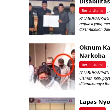
Disabilit
Berita Utama
J
PALABUHANRATU –
regulasi yang me
dikemukakan dala
Oknum Kad
Narkoba
Berita Utama
J
PALABUHANRATU –
Ciemas, Kebupaye
ditemukannya Bar
Lapas Nyo