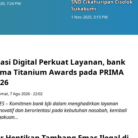
SND Cikahuripan Cisolok
26, 7:24 PM
Sukabumi
1 Nov 2025, 3:15 PM
asi Digital Perkuat Layanan, bank
Lima Titanium Awards pada PRIMA
026
umat, 7 Agu 2026 - 22:02
S – Komitmen bank bjb dalam menghadirkan layanan
novatif dan berorientasi pada kebutuhan nasabah, kembali
akuan...
r Hentikan Tambang Emas Ilegal di