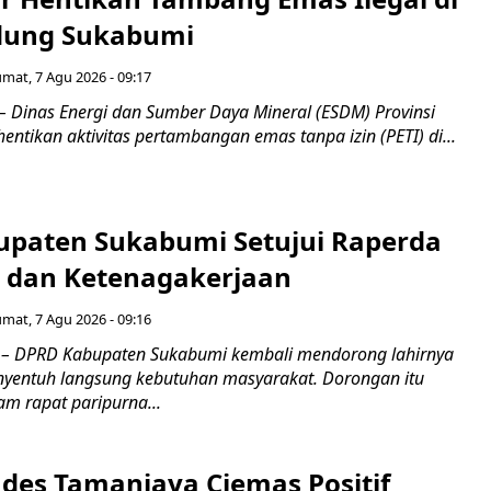
dung Sukabumi
umat, 7 Agu 2026 - 09:17
inas Energi dan Sumber Daya Mineral (ESDM) Provinsi
ntikan aktivitas pertambangan emas tanpa izin (PETI) di...
paten Sukabumi Setujui Raperda
as dan Ketenagakerjaan
umat, 7 Agu 2026 - 09:16
 DPRD Kabupaten Sukabumi kembali mendorong lahirnya
nyentuh langsung kebutuhan masyarakat. Dorongan itu
m rapat paripurna...
es Tamanjaya Ciemas Positif