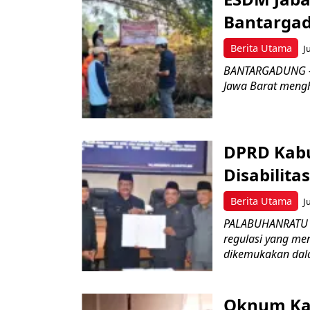
Bantarga
Berita Utama
J
BANTARGADUNG – D
Jawa Barat menghe
DPRD Kabu
Disabilit
Berita Utama
J
PALABUHANRATU –
regulasi yang me
dikemukakan dala
Oknum Kad