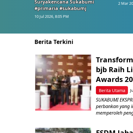
Suryakencana Sukabumi
2 Mar 20
#primaria #sukabumj
10 Jul 2026, 8:05 PM
Berita Terkini
Transform
bjb Raih 
Awards 2
Berita Utama
J
SUKABUMI EKSPRE
perbankan yang i
memperoleh peng
ESDM Jaba