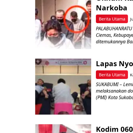
Narkoba
Berita Utama
J
PALABUHANRATU –
Ciemas, Kebupaye
ditemukannya Bar
Lapas Nyo
Berita Utama
K
SUKABUMI – Lemb
melaksanakan do
(PMI) Kota Sukabu
Kodim 060