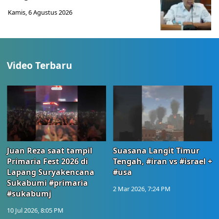
Kamis, 6 Agustus 2026
Video Terbaru
Juan Reza saat tampil
Suasana Langit Timur
Primaria Fest 2026 di
Tengah, #iran vs #israel +
Lapang Suryakencana
#usa
Sukabumi #primaria
2 Mar 2026, 7:24 PM
#sukabumj
10 Jul 2026, 8:05 PM