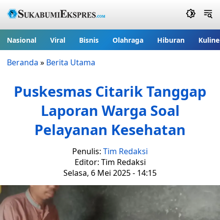
Nasional
Viral
Bisnis
Olahraga
Hiburan
Kuline
Beranda
»
Berita Utama
Puskesmas Citarik Tanggap
Laporan Warga Soal
Pelayanan Kesehatan
Penulis:
Tim Redaksi
Editor: Tim Redaksi
Selasa, 6 Mei 2025 - 14:15