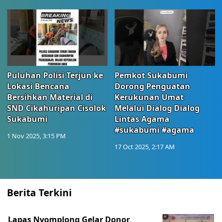
Puluhan Polisi Terjun ke
Pemkot Sukabumi
Lokasi Bencana
Dorong Penguatan
Bersihkan Material di
Kerukunan Umat
SND Cikahuripan Cisolok
Melalui Dialog Dialog
Sukabumi
Lintas Agama
#sukabumi #agama
1 Nov 2025, 3:15 PM
17 Oct 2025, 2:17 AM
Berita Terkini
Lapas Nyomplong Gelar Donor