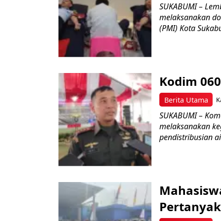
SUKABUMI – Lemb
melaksanakan do
(PMI) Kota Sukabu
Kodim 060
Berita Utama
K
SUKABUMI – Koman
melaksanakan keg
pendistribusian a
Mahasisw
Pertanyak