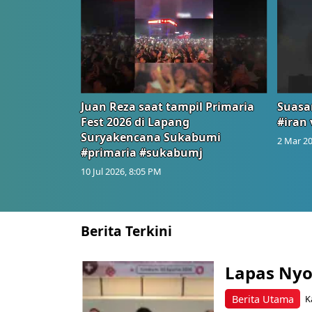
Juan Reza saat tampil Primaria
Suasa
Fest 2026 di Lapang
#iran 
Suryakencana Sukabumi
2 Mar 20
#primaria #sukabumj
10 Jul 2026, 8:05 PM
Berita Terkini
Lapas Nyo
Berita Utama
K