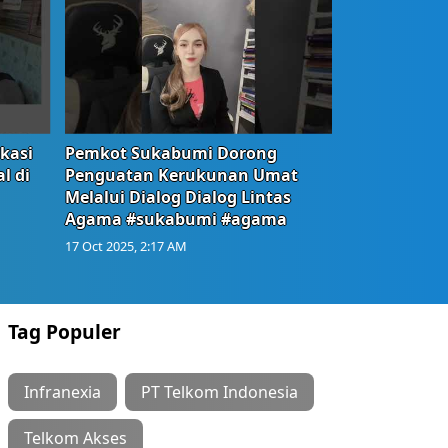
okasi
Pemkot Sukabumi Dorong
l di
Penguatan Kerukunan Umat
Melalui Dialog Dialog Lintas
Agama #sukabumi #agama
17 Oct 2025, 2:17 AM
Tag Populer
Infranexia
PT Telkom Indonesia
Telkom Akses