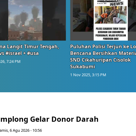
na Langit Timur Tengah,
Puluhan Polisi Terjun ke L
vs #israel + #usa
Bencana Bersihkan Materia
SND Cikahuripan Cisolok
26, 7:24 PM
Sukabumi
1 Nov 2025, 3:15 PM
mplong Gelar Donor Darah
amis, 6 Agu 2026 - 10:56