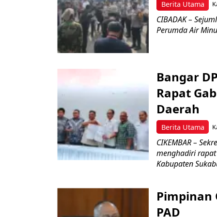
Berita Utama
K
CIBADAK – Sejuml
Perumda Air Minum
Bangar D
Rapat Ga
Daerah
Berita Utama
K
CIKEMBAR – Sekre
menghadiri rapa
Kabupaten Sukab
Pimpinan
PAD