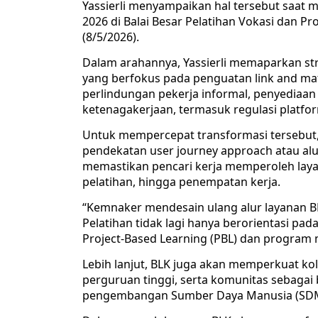
Yassierli menyampaikan hal tersebut saat
2026 di Balai Besar Pelatihan Vokasi dan Pr
(8/5/2026).
Dalam arahannya, Yassierli memaparkan st
yang berfokus pada penguatan link and matc
perlindungan pekerja informal, penyediaan 
ketenagakerjaan, termasuk regulasi platfor
Untuk mempercepat transformasi tersebut
pendekatan user journey approach atau alur
memastikan pencari kerja memperoleh layan
pelatihan, hingga penempatan kerja.
“Kemnaker mendesain ulang alur layanan BL
Pelatihan tidak lagi hanya berorientasi pa
Project-Based Learning (PBL) dan program m
Lebih lanjut, BLK juga akan memperkuat ko
perguruan tinggi, serta komunitas sebagai
pengembangan Sumber Daya Manusia (SD