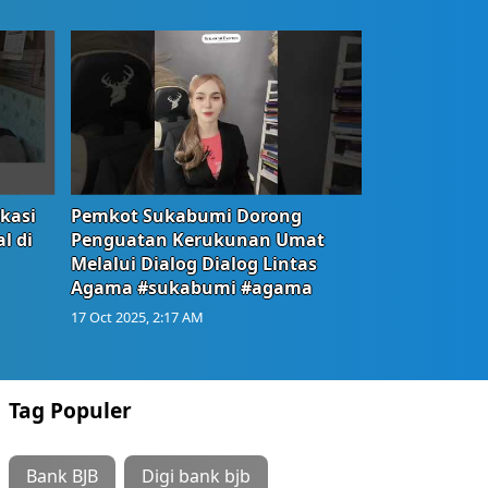
okasi
Pemkot Sukabumi Dorong
l di
Penguatan Kerukunan Umat
Melalui Dialog Dialog Lintas
Agama #sukabumi #agama
17 Oct 2025, 2:17 AM
Tag Populer
Bank BJB
Digi bank bjb