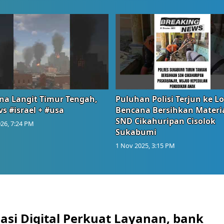
na Langit Timur Tengah,
Puluhan Polisi Terjun ke L
vs #israel + #usa
Bencana Bersihkan Materia
SND Cikahuripan Cisolok
26, 7:24 PM
Sukabumi
1 Nov 2025, 3:15 PM
asi Digital Perkuat Layanan, bank