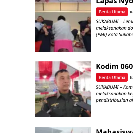
Lapas Nyo
Berita Utama
K
SUKABUMI – Lemb
melaksanakan do
(PMI) Kota Sukabu
Kodim 060
Berita Utama
K
SUKABUMI – Koman
melaksanakan keg
pendistribusian a
Mahasisw