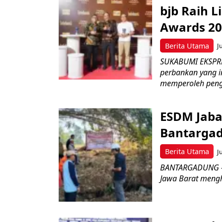
bjb Raih 
Awards 2
Berita Utama
J
SUKABUMI EKSPRE
perbankan yang i
memperoleh peng
ESDM Jaba
Bantarga
Berita Utama
J
BANTARGADUNG – D
Jawa Barat menghe