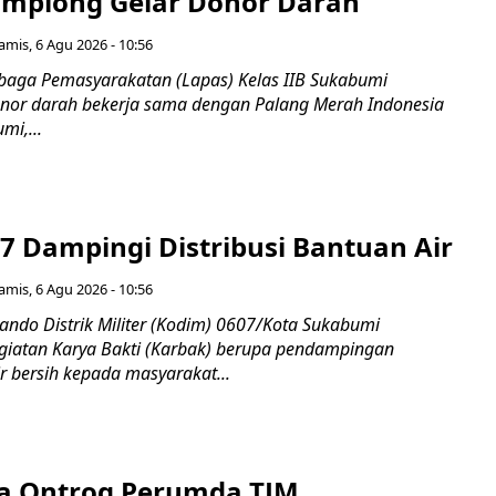
mplong Gelar Donor Darah
amis, 6 Agu 2026 - 10:56
aga Pemasyarakatan (Lapas) Kelas IIB Sukabumi
nor darah bekerja sama dengan Palang Merah Indonesia
mi,...
7 Dampingi Distribusi Bantuan Air
amis, 6 Agu 2026 - 10:56
do Distrik Militer (Kodim) 0607/Kota Sukabumi
iatan Karya Bakti (Karbak) berupa pendampingan
ir bersih kepada masyarakat...
a Ontrog Perumda TJM