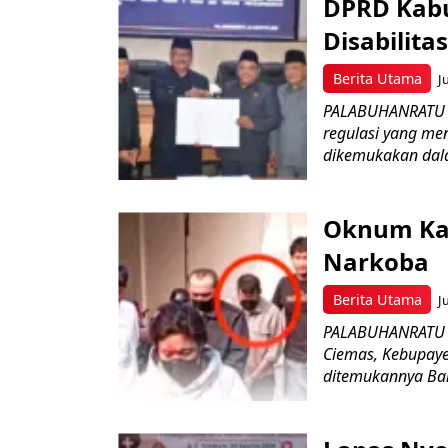
DPRD Kabu
Disabilit
Berita Utama
J
PALABUHANRATU –
regulasi yang me
dikemukakan dala
Oknum Kad
Narkoba
Berita Utama
J
PALABUHANRATU –
Ciemas, Kebupaye
ditemukannya Bar