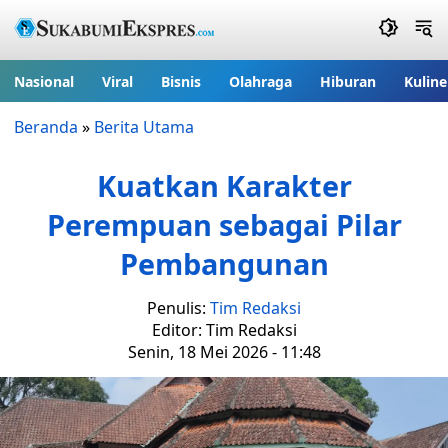
Nasional
Viral
Bisnis
Olahraga
Hiburan
Kuline
Beranda
»
Berita Utama
Kuatkan Karakter
Perempuan sebagai Pilar
Pembangunan
Penulis:
Tim Redaksi
Editor: Tim Redaksi
Senin, 18 Mei 2026 - 11:48