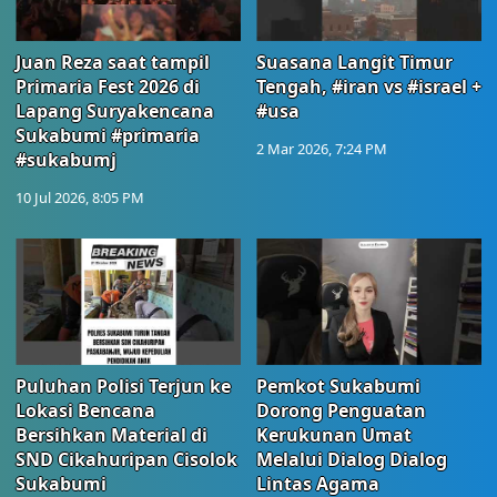
Juan Reza saat tampil
Suasana Langit Timur
Primaria Fest 2026 di
Tengah, #iran vs #israel +
Lapang Suryakencana
#usa
Sukabumi #primaria
2 Mar 2026, 7:24 PM
#sukabumj
10 Jul 2026, 8:05 PM
Puluhan Polisi Terjun ke
Pemkot Sukabumi
Lokasi Bencana
Dorong Penguatan
Bersihkan Material di
Kerukunan Umat
SND Cikahuripan Cisolok
Melalui Dialog Dialog
Sukabumi
Lintas Agama