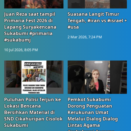
Juan Reza saat tampil
Suasana Langit Timur
Primaria Fest 2026 di
Tengah, #iran vs #israel +
Lapang Suryakencana
#usa
Sukabumi #primaria
2 Mar 2026, 7:24 PM
#sukabumj
10 Jul 2026, 8:05 PM
Puluhan Polisi Terjun ke
Pemkot Sukabumi
Lokasi Bencana
Dorong Penguatan
Bersihkan Material di
Kerukunan Umat
SND Cikahuripan Cisolok
Melalui Dialog Dialog
Sukabumi
Lintas Agama