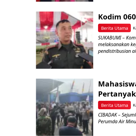
Kodim 060
Berita Utama
K
SUKABUMI – Koman
melaksanakan keg
pendistribusian a
Mahasisw
Pertanyak
Berita Utama
K
CIBADAK – Sejuml
Perumda Air Minum