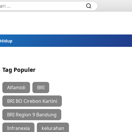
 Hidup
Tag Populer
Alfamidi
BRI
BRI BO Cirebon Kartini
BRI Region 9 Bandung
Infranexia
kelurahan