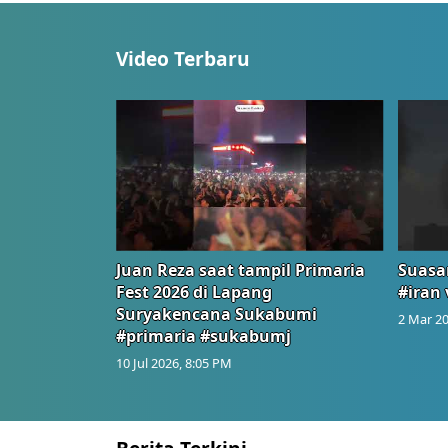
Video Terbaru
Juan Reza saat tampil Primaria
Suasa
Fest 2026 di Lapang
#iran 
Suryakencana Sukabumi
2 Mar 20
#primaria #sukabumj
10 Jul 2026, 8:05 PM