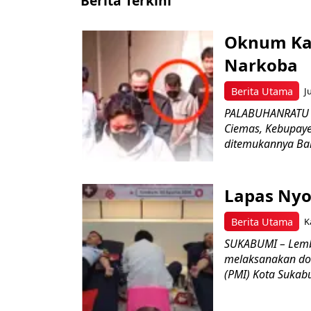
Berita Terkini
Oknum Kad
Narkoba
Berita Utama
J
PALABUHANRATU –
Ciemas, Kebupaye
ditemukannya Bar
Lapas Nyo
Berita Utama
K
SUKABUMI – Lemb
melaksanakan do
(PMI) Kota Sukabu