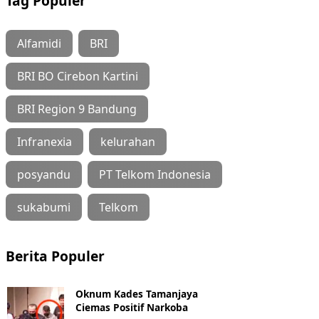
Tag Populer
Alfamidi
BRI
BRI BO Cirebon Kartini
BRI Region 9 Bandung
Infranexia
kelurahan
posyandu
PT Telkom Indonesia
sukabumi
Telkom
Berita Populer
Oknum Kades Tamanjaya
Ciemas Positif Narkoba