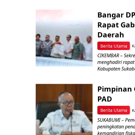
Bangar D
Rapat Ga
Daerah
Berita Utama
K
CIKEMBAR – Sekre
menghadiri rapa
Kabupaten Sukab
Pimpinan
PAD
Berita Utama
K
SUKABUMI – Pemer
peningkatan pend
kemandirian fiskal