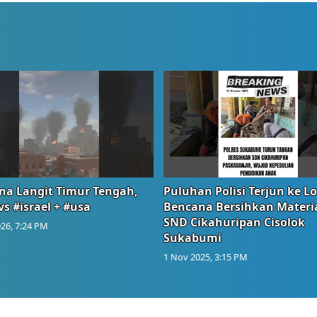
na Langit Timur Tengah,
Puluhan Polisi Terjun ke L
vs #israel + #usa
Bencana Bersihkan Materia
SND Cikahuripan Cisolok
26, 7:24 PM
Sukabumi
1 Nov 2025, 3:15 PM