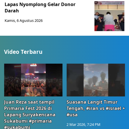
Lapas Nyomplong Gelar Donor
Darah
Kamis, 6 Agustus 2026
Video Terbaru
Juan Reza saat tampil
Suasana Langit Timur
Primaria Fest 2026 di
Tengah, #iran vs #israel +
Lapang Suryakencana
#usa
Sukabumi #primaria
2 Mar 2026, 7:24 PM
#sukabumj