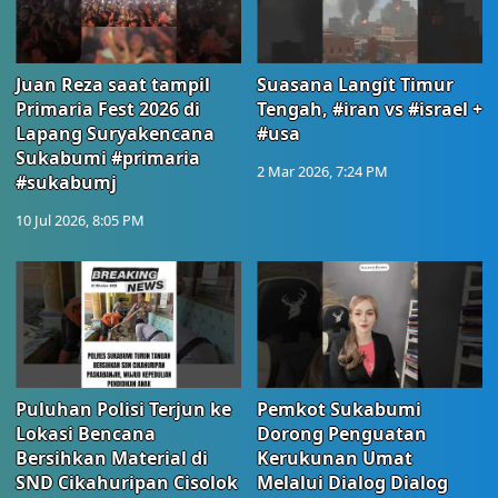
Juan Reza saat tampil
Suasana Langit Timur
Primaria Fest 2026 di
Tengah, #iran vs #israel +
Lapang Suryakencana
#usa
Sukabumi #primaria
2 Mar 2026, 7:24 PM
#sukabumj
10 Jul 2026, 8:05 PM
Puluhan Polisi Terjun ke
Pemkot Sukabumi
Lokasi Bencana
Dorong Penguatan
Bersihkan Material di
Kerukunan Umat
SND Cikahuripan Cisolok
Melalui Dialog Dialog