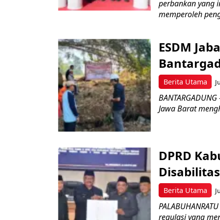
perbankan yang i
memperoleh peng
ESDM Jaba
Bantarga
Berita Utama
J
BANTARGADUNG – D
Jawa Barat menghe
DPRD Kabu
Disabilit
Berita Utama
J
PALABUHANRATU –
regulasi yang me