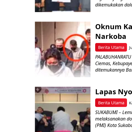
dikemukakan dala
Oknum Kad
Narkoba
Berita Utama
J
PALABUHANRATU –
Ciemas, Kebupaye
ditemukannya Bar
Lapas Nyo
Berita Utama
K
SUKABUMI – Lemb
melaksanakan do
(PMI) Kota Sukabu