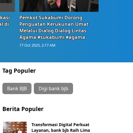
okasi
Pemkot Sukabumi Dorong
l di
Penguatan Kerukunan Umat
Melalui Dialog Dialog Lintas
Agama #sukabumi #agama
17 Oct 2025, 2:17 AM
Tag Populer
Bank BJB
Digi bank bjb
Berita Populer
Transformasi Digital Perkuat
Layanan, bank bjb Raih Lima