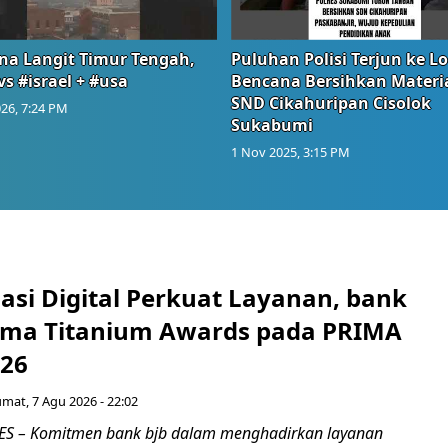
na Langit Timur Tengah,
Puluhan Polisi Terjun ke L
vs #israel + #usa
Bencana Bersihkan Materia
SND Cikahuripan Cisolok
26, 7:24 PM
Sukabumi
1 Nov 2025, 3:15 PM
asi Digital Perkuat Layanan, bank
Lima Titanium Awards pada PRIMA
026
umat, 7 Agu 2026 - 22:02
S – Komitmen bank bjb dalam menghadirkan layanan