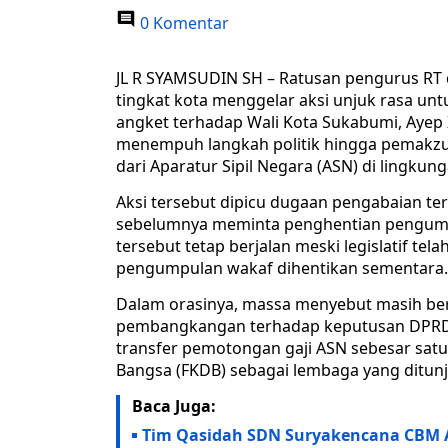
0 Komentar
JL R SYAMSUDIN SH – Ratusan pengurus RT
tingkat kota menggelar aksi unjuk rasa 
angket terhadap Wali Kota Sukabumi, Ayep
menempuh langkah politik hingga pemakzul
dari Aparatur Sipil Negara (ASN) di lingku
Aksi tersebut dipicu dugaan pengabaian 
sebelumnya meminta penghentian pengumpul
tersebut tetap berjalan meski legislatif te
pengumpulan wakaf dihentikan sementara.
Dalam orasinya, massa menyebut masih b
pembangkangan terhadap keputusan DPRD. 
transfer pemotongan gaji ASN sebesar sat
Bangsa (FKDB) sebagai lembaga yang ditu
Baca Juga:
Tim Qasidah SDN Suryakencana CBM Ak