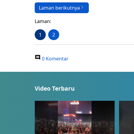
Laman berikutnya
Laman:
1
2
0 Komentar
Video Terbaru