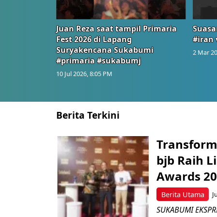
Juan Reza saat tampil Primaria
Suasa
Fest 2026 di Lapang
#iran 
Suryakencana Sukabumi
2 Mar 20
#primaria #sukabumj
10 Jul 2026, 8:05 PM
Berita Terkini
Transform
bjb Raih 
Awards 2
Berita Utama
J
SUKABUMI EKSPRE