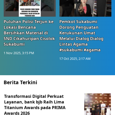
Puluhan Polisi Terjun ke
Pemkot Sukabumi
Lokasi Bencana
Dorong Penguatan
Bersihkan Material di
Kerukunan Umat
SND Cikahuripan Cisolok
Melalui Dialog Dialog
Sukabumi
Lintas Agama
#sukabumi #agama
1 Nov 2025, 3:15 PM
17 Oct 2025, 2:17 AM
Berita Terkini
Transformasi Digital Perkuat
Layanan, bank bjb Raih Lima
Titanium Awards pada PRIMA
Awards 2026