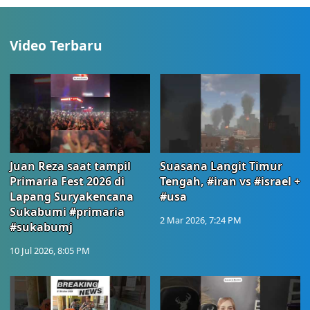
Video Terbaru
Juan Reza saat tampil
Suasana Langit Timur
Primaria Fest 2026 di
Tengah, #iran vs #israel +
Lapang Suryakencana
#usa
Sukabumi #primaria
2 Mar 2026, 7:24 PM
#sukabumj
10 Jul 2026, 8:05 PM