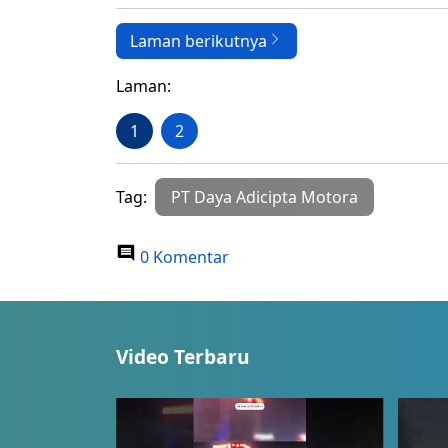
Laman berikutnya
Laman:
1
2
Tag:
PT Daya Adicipta Motora
0 Komentar
Video Terbaru