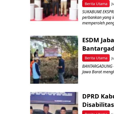
Berita Utama
J
SUKABUMI EKSPRE
perbankan yang i
memperoleh peng
ESDM Jaba
Bantarga
Berita Utama
J
BANTARGADUNG – D
Jawa Barat menghe
DPRD Kabu
Disabilit