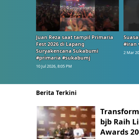
Juan Reza saat tampil Primaria
Suasa
Fest 2026 di Lapang
#iran 
Suryakencana Sukabumi
2 Mar 20
#primaria #sukabumj
10 Jul 2026, 8:05 PM
Berita Terkini
Transform
bjb Raih 
Awards 2