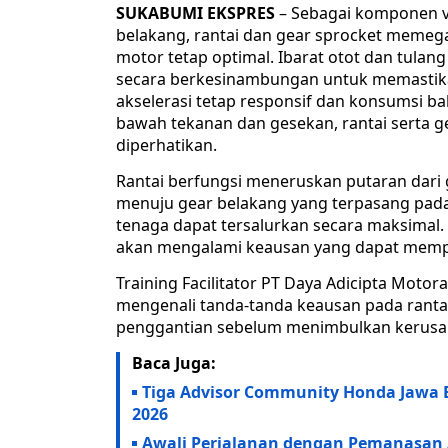
SUKABUMI EKSPRES
– Sebagai komponen vi
belakang, rantai dan gear sprocket meme
motor tetap optimal. Ibarat otot dan tula
secara berkesinambungan untuk memastika
akselerasi tetap responsif dan konsumsi ba
bawah tekanan dan gesekan, rantai serta g
diperhatikan.
Rantai berfungsi meneruskan putaran dari
menuju gear belakang yang terpasang pada 
tenaga dapat tersalurkan secara maksimal.
akan mengalami keausan yang dapat mem
Training Facilitator PT Daya Adicipta Moto
mengenali tanda-tanda keausan pada ranta
penggantian sebelum menimbulkan kerusaka
Baca Juga:
Tiga Advisor Community Honda Jawa Ba
2026
Awali Perjalanan dengan Pemanasan 