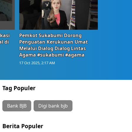
okasi
Pemkot Sukabumi Dorong
l di
Penguatan Kerukunan Umat
Melalui Dialog Dialog Lintas
Agama #sukabumi #agama
17 Oct 2025, 2:17 AM
Tag Populer
Bank BJB
Digi bank bjb
Berita Populer