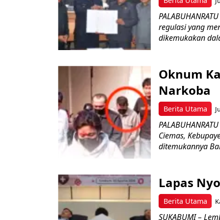
Berita Utama
J
PALABUHANRATU –
regulasi yang me
dikemukakan dala
Oknum Kad
Narkoba
Berita Utama
J
PALABUHANRATU –
Ciemas, Kebupaye
ditemukannya Bar
Lapas Nyo
Berita Utama
K
SUKABUMI – Lemb