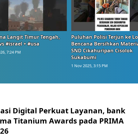
na Langit Timur Tengah,
Puluhan Polisi Terjun ke L
vs #israel + #usa
Bencana Bersihkan Materia
SND Cikahuripan Cisolok
26, 7:24 PM
Sukabumi
1 Nov 2025, 3:15 PM
asi Digital Perkuat Layanan, bank
Lima Titanium Awards pada PRIMA
026