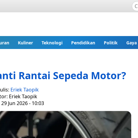
uran
Kuliner
Teknologi
Pendidikan
Politik
Gaya
nti Rantai Sepeda Motor?
ulis:
Eriek Taopik
tor: Eriek Taopik
 29 Jun 2026 - 10:03